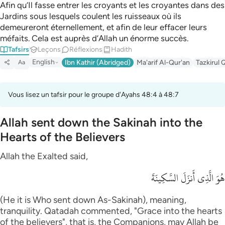
Afin qu’Il fasse entrer les croyants et les croyantes dans des
Jardins sous lesquels coulent les ruisseaux où ils
demeureront éternellement, et afin de leur effacer leurs
méfaits. Cela est auprès d’Allah un énorme succès.
Tafsirs
Leçons
Réflexions
Hadith
English
Ibn Kathir (Abridged)
Ma'arif Al-Qur'an
Tazkirul 
Aa
Vous lisez un tafsir pour le groupe d'Ayahs 48:4 à 48:7
Allah sent down the Sakinah into the
Hearts of the Believers
Allah the Exalted said,
هُوَ الَّذِى أَنزَلَ السَّكِينَةَ
(He it is Who sent down As-Sakinah), meaning,
tranquility. Qatadah commented, "Grace into the hearts
of the believers", that is, the Companions, may Allah be