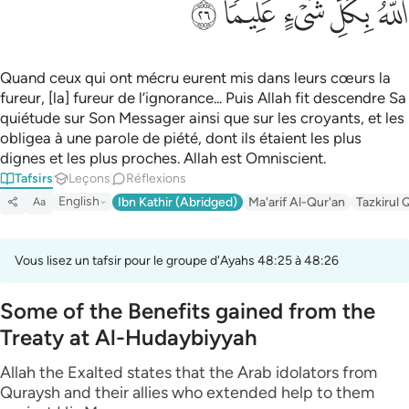
ﲛ
ﲜ
ﲝ
ﲞ
ﲟ
Quand ceux qui ont mécru eurent mis dans leurs cœurs la
fureur, [la] fureur de l’ignorance... Puis Allah fit descendre Sa
quiétude sur Son Messager ainsi que sur les croyants, et les
obligea à une parole de piété, dont ils étaient les plus
dignes et les plus proches. Allah est Omniscient.
Tafsirs
Leçons
Réflexions
English
Ibn Kathir (Abridged)
Ma'arif Al-Qur'an
Tazkirul 
Aa
Vous lisez un tafsir pour le groupe d'Ayahs 48:25 à 48:26
Some of the Benefits gained from the
Treaty at Al-Hudaybiyyah
Allah the Exalted states that the Arab idolators from
Quraysh and their allies who extended help to them