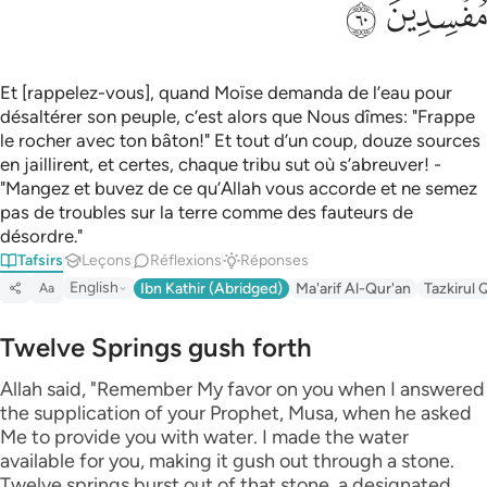
ﲉ
ﲊ
Et [rappelez-vous], quand Moïse demanda de l’eau pour
désaltérer son peuple, c’est alors que Nous dîmes: "Frappe
le rocher avec ton bâton!" Et tout d’un coup, douze sources
en jaillirent, et certes, chaque tribu sut où s’abreuver! -
"Mangez et buvez de ce qu’Allah vous accorde et ne semez
pas de troubles sur la terre comme des fauteurs de
désordre."
Tafsirs
Leçons
Réflexions
Réponses
English
Ibn Kathir (Abridged)
Ma'arif Al-Qur'an
Tazkirul 
Aa
Twelve Springs gush forth
Allah said, "Remember My favor on you when I answered
the supplication of your Prophet, Musa, when he asked
Me to provide you with water. I made the water
available for you, making it gush out through a stone.
Twelve springs burst out of that stone, a designated