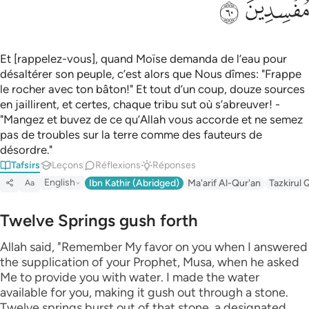
ﲉ
ﲊ
Et [rappelez-vous], quand Moïse demanda de l’eau pour
désaltérer son peuple, c’est alors que Nous dîmes: "Frappe
le rocher avec ton bâton!" Et tout d’un coup, douze sources
en jaillirent, et certes, chaque tribu sut où s’abreuver! -
"Mangez et buvez de ce qu’Allah vous accorde et ne semez
pas de troubles sur la terre comme des fauteurs de
désordre."
Tafsirs
Leçons
Réflexions
Réponses
English
Ibn Kathir (Abridged)
Ma'arif Al-Qur'an
Tazkirul 
Aa
Twelve Springs gush forth
Allah said, "Remember My favor on you when I answered
the supplication of your Prophet, Musa, when he asked
Me to provide you with water. I made the water
available for you, making it gush out through a stone.
Twelve springs burst out of that stone, a designated