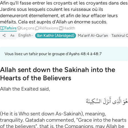
Afin qu’Il fasse entrer les croyants et les croyantes dans des
Jardins sous lesquels coulent les ruisseaux où ils
demeureront éternellement, et afin de leur effacer leurs
méfaits. Cela est auprès d’Allah un énorme succès.
Tafsirs
Leçons
Réflexions
Hadith
English
Ibn Kathir (Abridged)
Ma'arif Al-Qur'an
Tazkirul 
Aa
Vous lisez un tafsir pour le groupe d'Ayahs 48:4 à 48:7
Allah sent down the Sakinah into the
Hearts of the Believers
Allah the Exalted said,
هُوَ الَّذِى أَنزَلَ السَّكِينَةَ
(He it is Who sent down As-Sakinah), meaning,
tranquility. Qatadah commented, "Grace into the hearts
of the believers", that is, the Companions, may Allah be