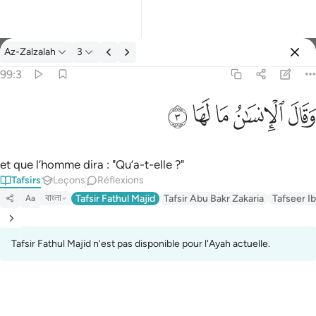
Tafsir: Az-Zalzalah 99:3
Az-Zalzalah
3
Se connecter
99:3
وقال الانسان ما لها ٣
ﱾ
ﱿ
ﲀ
ﲁ
ﲂ
وَقَالَ ٱلْإِنسَـٰنُ مَا لَهَا ٣
et que l’homme dira : "Qu’a-t-elle ?"
Tafsirs
Leçons
Réflexions
বাংলা
Tafsir Fathul Majid
Tafsir Abu Bakr Zakaria
Tafseer Ib
Aa
Tafsir Fathul Majid n'est pas disponible pour l'Ayah actuelle.