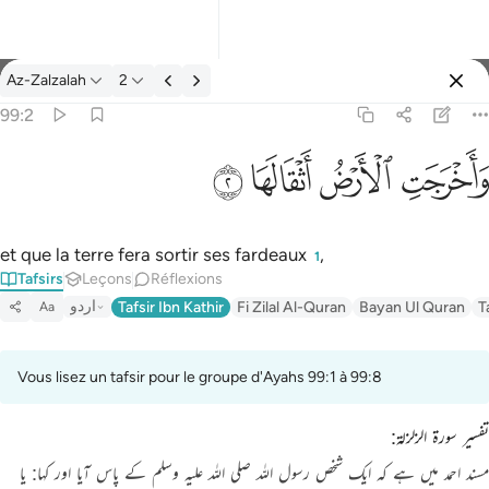
Tafsir: Az-Zalzalah 99:2
Az-Zalzalah
2
Se connecter
99:2
واخرجت الارض اثقالها ٢
ﱺ
ﱻ
ﱼ
ﱽ
وَأَخْرَجَتِ ٱلْأَرْضُ أَثْقَالَهَا ٢
et que la terre fera sortir ses fardeaux
,
1
Tafsirs
Leçons
Réflexions
اردو
Tafsir Ibn Kathir
Fi Zilal Al-Quran
Bayan Ul Quran
T
Aa
Vous lisez un tafsir pour le groupe d'Ayahs 99:1 à 99:8
تفسیر سورۃ الزلزلۃ:
مسند احمد میں ہے کہ ایک شخص رسول اللہ
صلی اللہ علیہ وسلم
کے پاس آیا اور کہا: یا