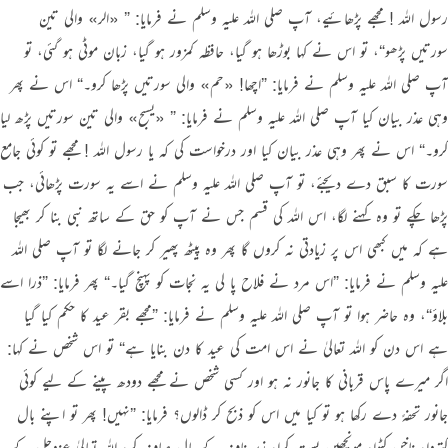
رسول اللہ ! مجھے پڑھائیے، آپ
صلی اللہ علیہ وسلم
نے فرمایا:
”
«الر»
والی تین
سورتیں پڑھو
“
، تو اس نے کہا بوڑھا ہو گیا، حافظہ کمزور ہو گیا، زبان موٹی ہو گئی، تو
آپ
صلی اللہ علیہ وسلم
نے فرمایا:
”
اچھا!
«حم»
والی سورتیں پڑھا کرو۔
“
اس نے پھر
وہی عذر بیان کیا آپ
صلی اللہ علیہ وسلم
نے فرمایا:
”
«يسبح»
والی تین سورتیں پڑھ لیا
کرو۔
“
اس نے پھر وہی عذر بیان کیا اور درخواست کی کہ یا رسول اللہ ! مجھے تو کوئی جامع
سورت کا سبق دے دیجئے، تو آپ
صلی اللہ علیہ وسلم
نے اسے یہ سورت پڑھائی، جب
پڑھا چکے تو وہ کہنے لگا، اس اللہ کی قسم جس نے آپ کو حق کے ساتھ نبی بنا کر بھیجا
ہے کہ میں کبھی اس پر زیادتی نہ کروں گا پھر وہ پیٹھ پھیر کر جانے لگا تو آپ
صلی اللہ
علیہ وسلم
نے فرمایا:
”
اس مرد نے فلاح پا لی یہ نجات کو پہنچ گیا۔
“
پھر فرمایا:
”
ذرا اسے
بلاؤ
“
، وہ حاضر ہوا تو آپ
صلی اللہ علیہ وسلم
نے فرمایا:
”
مجھے بقر عید کا حکم کیا گیا
ہے اس دن کو اللہ تعالیٰ نے اس امت کی عید کا دن بنایا ہے
“
تو اس شخص نے کہا:
اگر میرے پاس قربانی کا جانور نہ ہو اور کسی شخص نے مجھے دودھ پینے کے لیے کوئی
جانور تحفہً دے رکھا ہو تو کیا میں اس کو ذبح کر ڈالوں؟ فرمایا:
”
نہیں! پھر تو اپنے بال
کتروا، ناخن کٹوا، مونچھیں پست کرا، زیر ناف کے بال صاف کر، اللہ تعالیٰ عزوجل کے