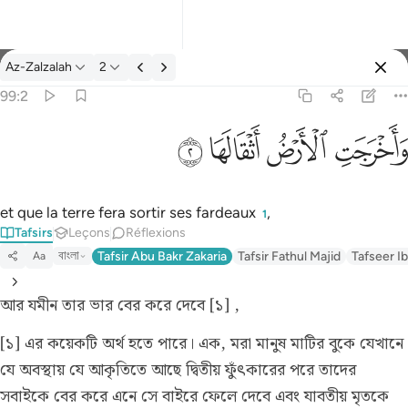
Tafsir: Az-Zalzalah 99:2
Az-Zalzalah
2
Se connecter
99:2
واخرجت الارض اثقالها ٢
ﱺ
ﱻ
ﱼ
ﱽ
وَأَخْرَجَتِ ٱلْأَرْضُ أَثْقَالَهَا ٢
et que la terre fera sortir ses fardeaux
,
1
Tafsirs
Leçons
Réflexions
বাংলা
Tafsir Abu Bakr Zakaria
Tafsir Fathul Majid
Tafseer Ib
Aa
আর যমীন তার ভার বের করে দেবে [১] ,
[১] এর কয়েকটি অর্থ হতে পারে। এক, মরা মানুষ মাটির বুকে যেখানে
যে অবস্থায় যে আকৃতিতে আছে দ্বিতীয় ফুঁৎকারের পরে তাদের
সবাইকে বের করে এনে সে বাইরে ফেলে দেবে এবং যাবতীয় মৃতকে