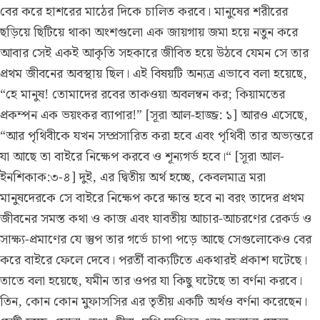
বের করে হাশরের মাঠের দিকে চালিত করবে। মানুষের শরীরের
ছড়িয়ে ছিটিয়ে থাকা অংশগুলো এক জায়গায় জমা হয়ে নতুন করে
আবার সেই একই আকৃতি সহকারে জীবিত হয়ে উঠবে যেমন সে তার
প্রথম জীবনের অবস্থায় ছিল। এই বিষয়টি অন্যত্র এভাবে বলা হয়েছে,
“হে মানুষ! তোমাদের রবের তাকওয়া অবলম্বন কর; কিয়ামতের
প্রকম্পন এক ভয়ংকর ব্যাপার!” [সূরা আল-হাজ্জ: ১] আরও এসেছে,
“আর পৃথিবীকে যখন সম্প্রসারিত করা হবে এবং পৃথিবী তার অভ্যন্তরে
যা আছে তা বাইরে নিক্ষেপ করবে ও শূন্যগর্ভ হবে।“ [সূরা আল-
ইনশিকাক:৩-৪] দুই, এর দ্বিতীয় অর্থ হচ্ছে, কেবলমাত্ৰ মরা
মানুষদেরকে সে বাইরে নিক্ষেপ করে ক্ষান্ত হবে না বরং তাদের প্রথম
জীবনের সমস্ত কথা ও কাজ এবং যাবতীয় আচার-আচরণের রেকর্ড ও
সাক্ষ্য-প্রমাণের যে স্তুপ তার গর্ভে চাপা পড়ে আছে সেগুলোকেও বের
করে বাইরে ফেলে দেবে। পরর্তী বাক্যটিতে একথারই প্ৰকাশ ঘটেছে।
তাতে বলা হয়েছে, যমীন তার ওপর যা কিছু ঘটেছে তা বর্ণনা করবে।
তিন, কোন কোন মুফাসসির এর তৃতীয় একটি অর্থও বর্ণনা করেছেন।