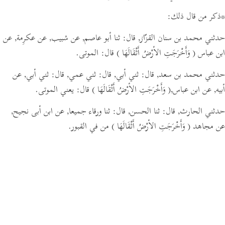
*ذكر من قال ذلك:
حدثني محمد بن سنان القزّاز,
قال:
ثنا أبو عاصم, عن شبيب, عن عكرِمة, عن
ابن عباس
( وَأَخْرَجَتِ الأرْضُ أَثْقَالَهَا )
قال: الموتى.
حدثني محمد بن سعد,
قال:
ثني أبي,
قال:
ثني عمي,
قال:
ثني أبي, عن
أبيه, عن ابن عباس,
( وَأَخْرَجَتِ الأرْضُ أَثْقَالَهَا )
قال: يعني الموتى.
حدثني الحارث,
قال:
ثنا الحسن,
قال:
ثنا ورقاء جميعا, عن ابن أبى نجيح,
عن مجاهد
( وَأَخْرَجَتِ الأرْضُ أَثْقَالَهَا )
من في القبور.