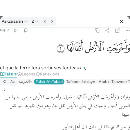
Tafsir: Az-Zalzalah 99:2
Az-Zalzalah
2
Se connecter
99:2
واخرجت الارض اثقالها ٢
ﱺ
ﱻ
ﱼ
ﱽ
وَأَخْرَجَتِ ٱلْأَرْضُ أَثْقَالَهَا ٢
et que la terre fera sortir ses fardeaux
,
1
Tafsirs
Leçons
Réflexions
العربية
Tafsir Al-Tabari
Tafseer Jalalayn
Arabic Tanweer T
Aa
وقوله:
( وَأَخْرَجَتِ الأرْضُ أَثْقَالَهَا )
يقول: وأخرجت الأرض ما في بطنها من
الموتى أحياء, والميت في بطن الأرض ثقل لها, وهو فوق ظهرها حيا ثقل
عليها.
وبنحو الذي قلنا في ذلك قال أهل التأويل.