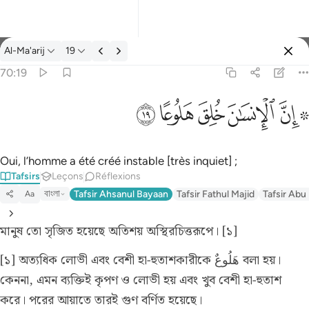
Tafsir: Al-Ma'arij 70:19
Al-Ma'arij
19
Se connecter
70:19
۞ ان الانسان خلق هلوعا ١٩
ﱪ ﱫ
ﱬ
ﱭ
ﱮ
ﱯ
۞ إِنَّ ٱلْإِنسَـٰنَ خُلِقَ هَلُوعًا ١٩
Oui, l’homme a été créé instable [très inquiet] ;
Tafsirs
Leçons
Réflexions
বাংলা
Tafsir Ahsanul Bayaan
Tafsir Fathul Majid
Tafsir Abu
Aa
মানুষ তো সৃজিত হয়েছে অতিশয় অস্থিরচিত্তরূপে। [১]
[১] অত্যধিক লোভী এবং বেশী হা-হুতাশকারীকে هَلُوعٌ বলা হয়।
কেননা, এমন ব্যক্তিই কৃপণ ও লোভী হয় এবং খুব বেশী হা-হুতাশ
করে। পরের আয়াতে তারই গুণ বর্ণিত হয়েছে।