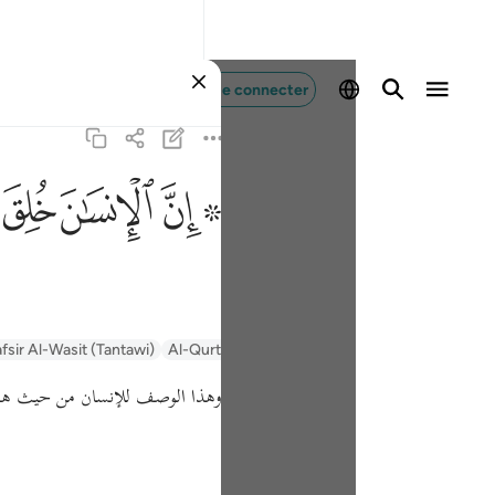
Se connecter
ﱪ ﱫ
ﱬ
ﱭ
fsir Al-Wasit (Tantawi)
Al-Qurtubi
Tafsir Ibn Kathir
Tafsir Muyassar
وهذا الوصف للإنسان من حيث هو.