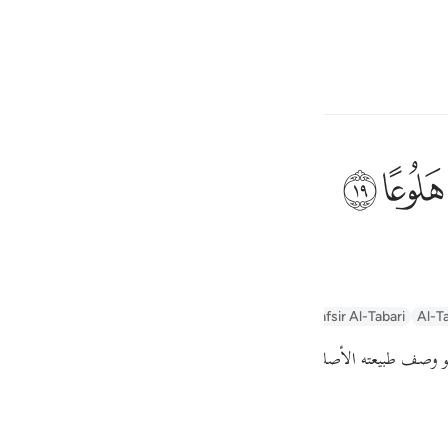
ionner la langue
Se connecter
h
ﱮ
ﱯ
 inquiet] ;
ف
is
n
Arabic Tanweer Tafseer
Tafseer Al-Baghawi
Tafsir Al-Tabari
Al-Ta
esia
 وصف طبيعته الأصلية، أنه هلوع
no