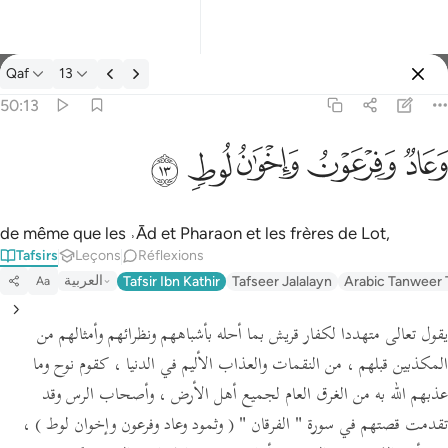
Tafsir: Qaf 50:13
Qaf
13
Se connecter
50:13
وعاد وفرعون واخوان لوط ١٣
ﲳ
ﲴ
ﲵ
ﲶ
ﲷ
وَعَادٌۭ وَفِرْعَوْنُ وَإِخْوَٰنُ لُوطٍۢ ١٣
de même que les ˒Ād et Pharaon et les frères de Lot,
Tafsirs
Leçons
Réflexions
العربية
Tafsir Ibn Kathir
Tafseer Jalalayn
Arabic Tanweer 
Aa
يقول تعالى متهددا لكفار قريش بما أحله بأشباههم ونظرائهم وأمثالهم من
المكذبين قبلهم ، من النقمات والعذاب الأليم في الدنيا ، كقوم نوح وما
عذبهم الله به من الغرق العام لجميع أهل الأرض ، وأصحاب الرس وقد
تقدمت قصتهم في سورة
" الفرقان "
( وثمود وعاد وفرعون وإخوان لوط )
،