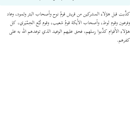
كذَّبت قبل هؤلاء المشركين من قريش قومُ نوح وأصحاب البئر وثمود، وعاد
وفرعون وقوم لوط، وأصحاب الأيكة قومُ شعيب، وقوم تُبَّع الحِمْيَري، كل
هؤلاء الأقوام كذَّبوا رسلهم، فحق عليهم الوعيد الذي توعدهم الله به على
كفرهم.