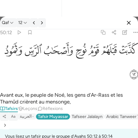
Tafsir: Qaf 50:12
Qaf
12
Se connecter
50:12
كذبت قبلهم قوم نوح واصحاب الرس وثمود ١٢
ﲫ
ﲬ
ﲭ
ﲮ
ﲯ
ﲰ
ﲱ
كَذَّبَتْ قَبْلَهُمْ قَوْمُ نُوحٍۢ وَأَصْحَـٰبُ ٱلرَّسِّ وَثَمُودُ ١٢
ﲲ
Avant eux, le peuple de Noé, les gens d’Ar-Rass et les
Thamûd crièrent au mensonge,
Tafsirs
Leçons
Réflexions
العربية
Tafsir Muyassar
Tafseer Jalalayn
Arabic Tanweer 
Aa
Vous lisez un tafsir pour le groupe d'Ayahs 50:12 à 50:14