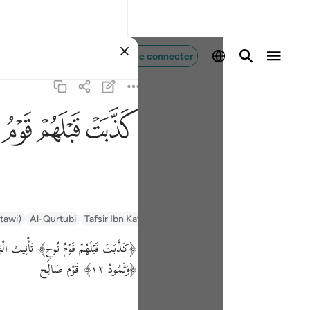
Se connecter
ﲫ
ﲬ
ﲭ
ntawi)
Al-Qurtubi
Tafsir Ibn Kathir
Tafsir Muyassar
السعدي Al-Sa'di
كَذَّبَتۡ قَبۡلَهُمۡ قَوۡمُ نُوحࣲ﴾ تَأْنِيث الْفِ
﴿وَثَمُودُ ١٢﴾ قَوْم صَالِح