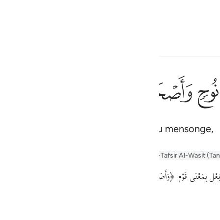
ionner la langue
Se connecter
h
ﲮ
ﲯ
ﲰ
ﲱ
ﲲ
ns d’Ar-Rass et les Thamûd crièrent au mensonge,
ف
is
r Tafseer
Tafseer Al-Baghawi
Tafsir Al-Tabari
Al-Tafsir Al-Wasit (Ta
esia
عْل بِمَعْنَى قَوْم ﴿وَأَصۡحَـٰبُ ٱلرَّسِّ﴾ هِيَ بِئْر كَانُوا مُقِيمِينَ عَلَيْهَا بِمَوَاشِيهِمْ يَعْبُدُونَ
no