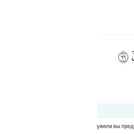
ionner la langue
Se connecter
h
ﲨ
és, vous et ce que vous fabriquez ?"
ف
is
esia
6 à 37:97
no
и руками, а затем поклоняетесь им. Неужели вы пред
его поклонения одному Аллаху?