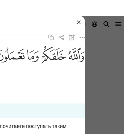
Se connecter
ﲤ
ﲥ
ﲦ
ﲧ
почитаете поступать таким