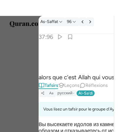
Tafsir: As-Saffat 37:96
As-Saffat
96
Sélect
37:96
Englis
والله خلقكم وما تعملون ٩٦
العربية
وَٱللَّهُ خَلَقَكُمْ وَمَا تَعْمَلُونَ ٩٦
বাংলা
alors que c’est Allah qui vous a cré
ارسی
Tafsirs
Leçons
Réflexions
França
русский
Al-Sa'di
Aa
Indon
Vous lisez un tafsir pour le groupe d'Ayahs 37:9
Italia
Вы высекаете идолов из камней своим
Dutch
образом и отказываетесь от искренн