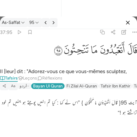
Tafsir: As-Saffat 37:95
As-Saffat
95
Se connecter
37:95
قال اتعبدون ما تنحتون ٩٥
ﲟ
ﲠ
ﲡ
ﲢ
ﲣ
قَالَ أَتَعْبُدُونَ مَا تَنْحِتُونَ ٩٥
Il [leur] dit : "Adorez-vous ce que vous-mêmes sculptez,
Tafsirs
Leçons
Réflexions
اردو
Bayan Ul Quran
Fi Zilal Al-Quran
Tafsir Ibn Kathir
T
Aa
آیت 95{ قَالَ اَتَعْبُدُوْنَ مَا تَنْحِتُوْنَ } ”اس نے کہا : کیا تم انہیں پوجتے ہو جنہیں تم خود
تراشتے ہو !“