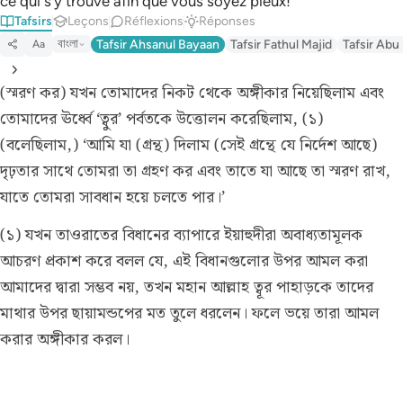
ce qui s’y trouve afin que vous soyez pieux! ”
Tafsirs
Leçons
Réflexions
Réponses
বাংলা
Tafsir Ahsanul Bayaan
Tafsir Fathul Majid
Tafsir Abu
Aa
(স্মরণ কর) যখন তোমাদের নিকট থেকে অঙ্গীকার নিয়েছিলাম এবং
তোমাদের ঊর্ধ্বে ‘ত্বুর’ পর্বতকে উত্তোলন করেছিলাম, (১)
(বলেছিলাম,) ‘আমি যা (গ্রন্থ) দিলাম (সেই গ্রন্থে যে নির্দেশ আছে)
দৃঢ়তার সাথে তোমরা তা গ্রহণ কর এবং তাতে যা আছে তা স্মরণ রাখ,
যাতে তোমরা সাবধান হয়ে চলতে পার।’
(১) যখন তাওরাতের বিধানের ব্যাপারে ইয়াহুদীরা অবাধ্যতামূলক
আচরণ প্রকাশ করে বলল যে, এই বিধানগুলোর উপর আমল করা
আমাদের দ্বারা সম্ভব নয়, তখন মহান আল্লাহ ত্বূর পাহাড়কে তাদের
মাথার উপর ছায়ামন্ডপের মত তুলে ধরলেন। ফলে ভয়ে তারা আমল
করার অঙ্গীকার করল।