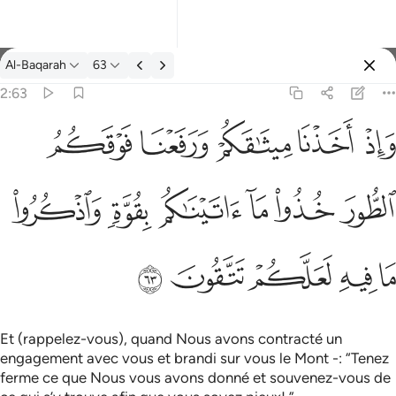
Tafsir: Al-Baqarah 2:63
Al-Baqarah
63
Se connecter
2:63
فعنا فوقكم الطور خذوا ما اتيناكم بقوة واذكروا ما فيه لعلكم تتقون ٦٣
ﱚ
ﱛ
ﱜ
ﱝ
ﱞ
كُمُ ٱلطُّورَ خُذُوا۟ مَآ ءَاتَيْنَـٰكُم بِقُوَّةٍۢ وَٱذْكُرُوا۟ مَا فِيهِ لَعَلَّكُمْ تَتَّقُونَ ٦٣
ﱟ
ﱠ
ﱡ
ﱢ
ﱣ
ﱤ
ﱥ
ﱦ
ﱧ
ﱨ
ﱩ
Et (rappelez-vous), quand Nous avons contracté un
engagement avec vous et brandi sur vous le Mont -: “Tenez
ferme ce que Nous vous avons donné et souvenez-vous de