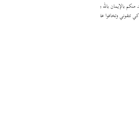
guês
َد منكم بالإيمان بالله وإفراده بالعبادة، ورفعنا جبل الطور فوقكم
وقلنا لكم:
خذوا 
ا كي تتقوني وتخافوا عقابي
ий
ไทย
e
中文
u
ol
ili
Việt