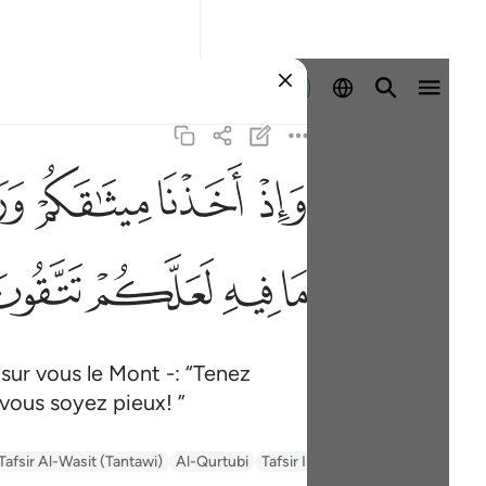
Se connecter
ﱚ
ﱛ
ﱜ
ﱝ
ﱥ
ﱦ
ﱧ
ﱨ
ur vous le Mont -: “Tenez
vous soyez pieux! ”
Tafsir Al-Wasit (Tantawi)
Al-Qurtubi
Tafsir Ibn Kathir
السعدي Al-Sa'di