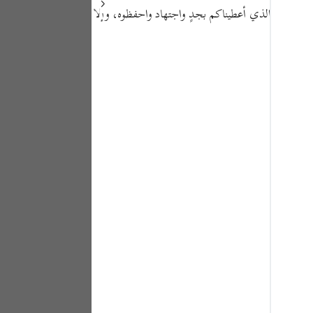
Portu
الكتاب الذي أعطيناكم بجدٍ واجتهاد واحفظوه، وإلا
русск
Shqip
ภาษา
Türkç
اردو
简体
Melay
Españ
Kiswah
Tiếng 