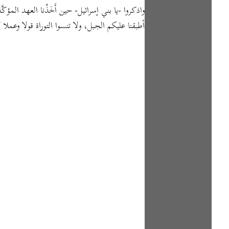
واذكروا -يا بني إسرائيل- حين أَخَذْنا العهد المؤكّ،
أطبقنا عليكم الجبل، ولا تنسوا التوراة قولا وعمل.