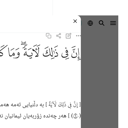
Se connecter
ﱳ
ﱴ
ﱵ
ﱶﱷ
ﱸ
ﱹ
إِنَّ فِي ذَلِكَ لَآيَةً
به‌ دڵنیایى ئه‌مه‌ هه‌م [
[
(١٩٠)
هه‌ر چه‌نده‌ زۆربه‌یان ئیمانیان نه‌ه.