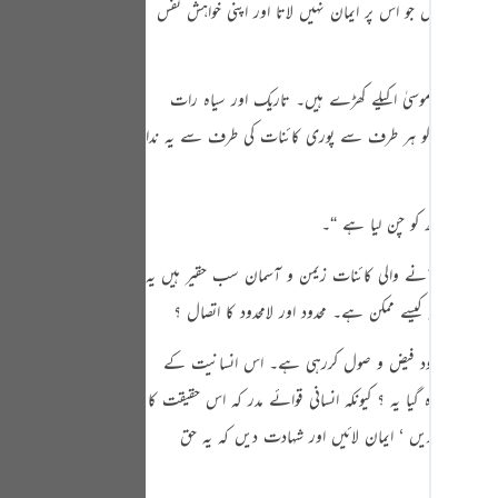
ی ایسا شخص جو اس پر ایمان نہیں لاتا اور اپنی خواہش نفس
Portu
русск
 پہاڑی پر موسیٰ اکیلے کھڑے ہیں۔ تاریک اور سیاہ رات
Shqip
ے ‘ لیکن ان کو ہر طرف سے پوری کائنات کی طرف سے یہ ندا
ภาษา
Türkç
اردو
 میں یہ نظر آنے والی کائنات زیمن و آسمان سب حقیر ہیں یہ
简体
ے ‘ ورنہ کیسے ممکن ہے۔ محدود اور لامحدود کا اتصال ؟
Melay
 ہوئے ہی لامحدود فیض و صول کررہی ہے۔ اس انسانیت کے
Españ
کیونکر وہ گیا یہ ؟ کیونکہ انسانی قوائے مدر کہ اس حقیقت کا
Kiswah
ا اعتراف کریں ‘ ایمان لائیں اور شہادت دیں کہ یہ حق
Tiếng 