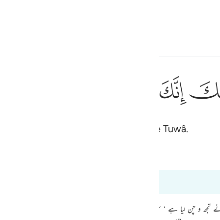
ionner la langue
Se connecter
h
ﲿ
ﳀ
ﳁ
ﳂ
ﳃ
ان
إِنِّىٓ أَنَا۠ رَب
dales ! Car tu es dans la vallée sacrée Tuwâ.
ف
is
Bayan Ul Quran
Tazkir Ul Quran
esia
 à 20:12
no
۔۔۔۔ فتردی (21 : 61) ’ اور میں نے تجھ و چن لیا ہے ‘ سن جو کچھ وحی کیا جاتا ہے۔ میں ہی اللہ ہوں ‘ م