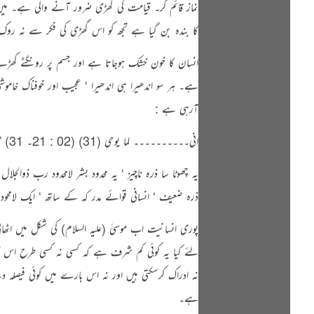
نماز قائم کر۔ قیامت کی گھڑی ضرور آنے والی ہے۔ میں ا
کا بندہ بن گیا ہے تجھ کو اس گھڑی کی فکر سے نہ روک
انسان کا خون خشک ہوجاتا ہے اور جسم پر رونگٹے کھڑ
ہے۔ ہر سو اندھیرا ہی اندھیرا ‘ عجیب اور خوفناک خ
آرہی ہے :
انی۔۔۔۔۔۔۔۔۔۔ لما یوحی (31) (02 : 21۔ 31) ” اے موسیٰ میں تیرا رب ہوں ‘ جو تیاں اتار دے ‘ تو وادی مقدس طوی میں ہے اور میں نے تجھ کو چن لیا ہے “۔
یہ چھوٹا سا ذرہ ناچیز ‘ یہ محدود بشر لامحدود رب ذو
ذرہ ضعیف ‘ انسانی قوائے مدر کہ کے ساتھ ‘ ایک لامحو
پوری انسانیت اب موسیٰ (علیہ السلام) کی شکل میں ا
لئے کیا یہ کوئی کم شرف ہے کہ کسی نہ کسی طرح اس کا ات
نہ ادراک کرسکتی ہیں اور نہ اس بارے میں کوئی فیصلہ 
ہے۔