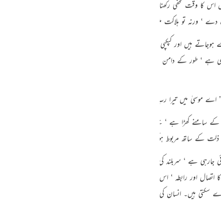
س کا وقت مخفی رکھنا چاہتا ہوں تاکہ ہر متنفس اپنی سعی کے مطابق بدلہ پائے۔ پس کوئ
guês
 دے ‘ ورنہ تو ہلاکت میں پڑجائے گا “۔
ий
ے ہوجاتے ہیں اور کپکپی طاری ہوجاتی ہے۔ محض اس منظر کے تصور سے ‘ ایک غیر آباد
اموشی ہے ‘ طور کے دامن سے انہوں نے آگ دیکھی تھی ‘ وہ اس کی تلاش میں نکلے تھ
ไทย
e
الجلال کے سامنے کھڑا ہے ‘ جسے آنکھ نہیں دیکھ سکتی۔ وہ عظمت و جلال جس کے مقابلے
中文
د ذلت کے ساتھ مربوط ہوگیا ‘ اس کی آواز سن رہا ہے ‘ کس طرح ؟ اللہ کی خاص رحمت ہ
u
ٹھائی جارہی ہے ‘ سربلند کی جارہی ہے کہ ایک لمحے کے لئے وہ بشری شخصیت کو لئے
ol
صال اور رابطہ ‘ اس انداز میں ‘ رب ذوالجلال کے ساتھ ہوگیا ‘ لیکن ہم نہیں جانتے کہ 
ili
دے سکتی ہیں۔ انسان کی قوائے مدرکہ کا بس یہ کام ہے کہ وہ حیران رہ کر اپنے قصور ک
Việt