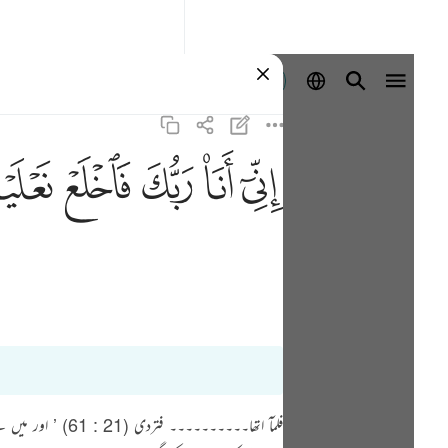
Se connecter
ﲺ
ﲻ
ﲼ
ﲽ
ﲾ
فلمآ اتھا۔۔۔۔۔۔