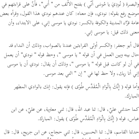
والبصرة
( نُودِيَ يا مُوسَى أنّي )
بفتح الألف من
" أني"
،
فأنّ على قراءتهم في
موضع رفع بقوله:
نودي،
فإن معناه:
كان عندهم نودي هذا القول،
وقرأه بعض
عامة قرّاء المدينة والكوفة بالكسر:
نودي يا موسى إني، على الابتداء،
وأن
معنى ذلك قيل:
يا موسى إني.
قال أبو جعفر: والكسر أولى القراءتين عندنا بالصواب، وذلك أن النداء قد
حال بينه وبين العمل في أن قوله
" يا موسى "
، وحظ قوله
" نودي"
أن يعمل
في أن لو كانت قبل قوله
" يا موسى "
،
وذلك أن يقال:
نودي أن يا موسى
إني أنا ربك، ولا حظ لها في
" إن "
التي بعد موسى.
وأما قوله
( إِنَّكَ بِالْوَادِ الْمُقَدَّسِ طُوًى )
فإنه يقول: إنك بالوادي المطهر
المبارك.
كما حدثني عليّ،
قال:
ثنا عبد الله،
قال:
ثني معاوية، عن عليّ، عن ابن
عباس، قوله
( إِنَّكَ بِالْوَادِ الْمُقَدَّسِ طُوًى )
يقول: المبارك.
حدثنا القاسم،
قال:
ثنا الحسين،
قال:
ثني حجاج، عن ابن جريج،
قال:
قال