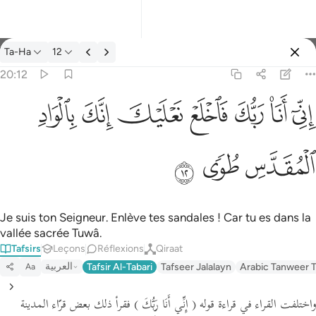
Tafsir: Ta-Ha 20:12
Ta-Ha
12
Se connecter
20:12
اني انا ربك فاخلع نعليك انك بالواد المقدس طوى ١٢
ﲺ
ﲻ
ﲼ
ﲽ
ﲾ
ﲿ
ﳀ
إِنِّىٓ أَنَا۠ رَبُّكَ فَٱخْلَعْ نَعْلَيْكَ ۖ إِنَّكَ بِٱلْوَادِ ٱلْمُقَدَّسِ طُوًۭى ١٢
ﳁ
ﳂ
ﳃ
Je suis ton Seigneur. Enlève tes sandales ! Car tu es dans la
vallée sacrée Tuwâ.
Tafsirs
Leçons
Réflexions
Qiraat
العربية
Tafsir Al-Tabari
Tafseer Jalalayn
Arabic Tanweer T
Aa
واختلفت القراء في قراءة قوله
( إِنِّي أَنَا رَبُّكَ )
فقرأ ذلك بعض قرّاء المدينة