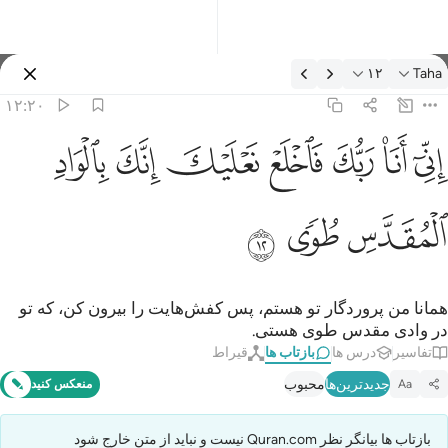
ازتاب ها: Taha ۱۲:۲۰
۱۲
Taha
وارد شوید
۱۲:۲۰
ني انا ربك فاخلع نعليك انك بالواد المقدس طوى ١٢
ﲺ
ﲻ
ﲼ
ﲽ
ﲾ
ﲿ
ﳀ
ِنِّىٓ أَنَا۠ رَبُّكَ فَٱخْلَعْ نَعْلَيْكَ ۖ إِنَّكَ بِٱلْوَادِ ٱلْمُقَدَّسِ طُوًۭى ١٢
ﳁ
ﳂ
ﳃ
همانا من پروردگار تو هستم، پس کفش‌هایت را بیرون کن، که تو
در وادی مقدس طوی هستی.
تفاسیر
درس ها
بازتاب ها
قیراط
جدیدترین‌ها
محبوب
Aa
منعکس کنید
بازتاب ها بیانگر نظر Quran.com نیست و نباید از متن خارج شود