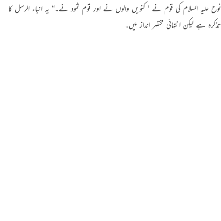
نوح علیہ السلام کی قوم نے ‘ کنویں والوں نے اور قوم ثمود نے۔“ یہ انباء الرسل کا
تذکرہ ہے لیکن انتہائی مختصر انداز میں۔