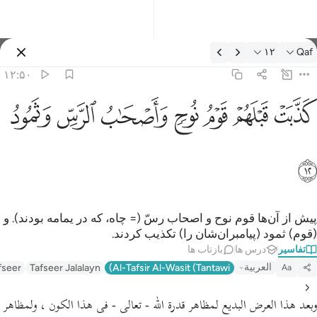
فسیر: Qaf ۱۲:۵۰
۱۲
Qaf
وارد شوید
۱۲:۵۰
ذبت قبلهم قوم نوح واصحاب الرس وثمود ١٢
ﲫ
ﲬ
ﲭ
ﲮ
ﲯ
ﲰ
ﲱ
َذَّبَتْ قَبْلَهُمْ قَوْمُ نُوحٍۢ وَأَصْحَـٰبُ ٱلرَّسِّ وَثَمُودُ ١٢
ﲲ
پیش از آن‌ها قوم نوح و اصحاب رسّ (= چاه، که در یمامه بودند). و
(قوم) ثمود (پیامبران‌شان را) تکذیب کردند.
تفاسیر
درس ها
بازتاب ها
العربية
fseer
Tafseer Jalalayn
Al-Tafsir Al-Wasit (Tantawi)
Aa
وبعد هذا العرض البديع لمظاهر قدرة الله - تعالى - فى هذا الكون ، ولمظاهر