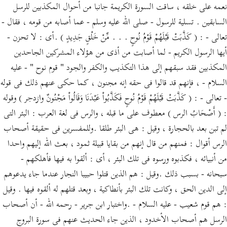
نعمه على خلقه ، ساقت السورة الكريمة جانبا من أحوال المكذبين للرسل
السابقين . تسلية للرسول - صلى الله عليه وسلم - عما أصابه من قومه ، فقال -
تعالى - : ( كَذَّبَتْ قَبْلَهُمْ قَوْمُ نُوحٍ . . . مِّنْ خَلْقٍ جَدِيدٍ ) .أى : لا تحزن -
أيها الرسول الكريم - لما أصابت من أذى من هؤلاء المشركين الجاحدين
المكذبين فقد سبقهم إلى هذا التكذيب والكفر والجود " قوم نوح " - عليه
السلام - ، فإنهم قد قالوا فى حقه إنه مجنون ، كما حكى عنهم ذلك فى قوله
- تعالى - : ( كَذَّبَتْ قَبْلَهُمْ قَوْمُ نُوحٍ فَكَذَّبُواْ عَبْدَنَا وَقَالُواْ مَجْنُونٌ وازدجر ) وقوله
: ( أَصْحَابُ الرس ) معطوف على ما قبله ، والرس فى لغة العرب : البئر التى
لم تبن بعد بالحجارة ، وقيل : هى البئر طلقا .وللمفسرين فى حقيقة أصحاب
الرس أقوال : فمنهم من قال إنهم من بقايا قبيلة ثمود ، بعث الله إليهم واحدا
من أنبيائه ، فكذبوه ورسوه فى تلك البئر ، أى : ألقوا به فيها فأهلكهم -
سبحانه - بسبب ذلك .وقيل : هم الذين قتلوا حبيبا النجار عندما جاء يدعوهم
إلى الدين الحق ، وكانت تلك البئر بأنطاكية ، وبعد قتلهم له ألقوه فيها . وقيل
: هم قوم شعيب - عليه السلام - .واختبار ابن جرير - رحمه الله - أن أصحاب
الرسل هم أصحاب الأخدود ، الذين جاء الحديث عنهم فى سورة البروج