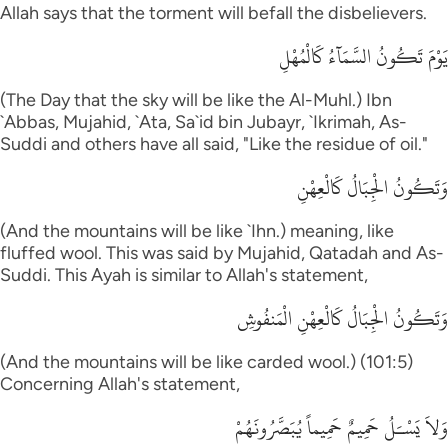
Allah says that the torment will befall the disbelievers.
يَوْمَ تَكُونُ السَّمَآءُ كَالْمُهْلِ
(The Day that the sky will be like the Al-Muhl.) Ibn
`Abbas, Mujahid, `Ata, Sa`id bin Jubayr, `Ikrimah, As-
Suddi and others have all said, "Like the residue of oil."
وَتَكُونُ الْجِبَالُ كَالْعِهْنِ
(And the mountains will be like `Ihn.) meaning, like
fluffed wool. This was said by Mujahid, Qatadah and As-
Suddi. This Ayah is similar to Allah's statement,
وَتَكُونُ الْجِبَالُ كَالْعِهْنِ الْمَنفُوشِ
(And the mountains will be like carded wool.) (101:5)
Concerning Allah's statement,
وَلاَ يَسْـَلُ حَمِيمٌ حَمِيماً يُبَصَّرُونَهُمْ