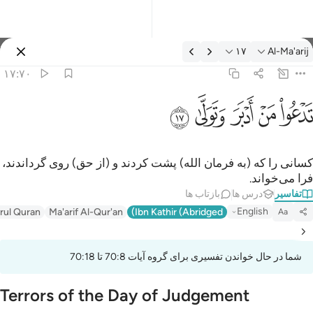
فسیر: Al-Ma'arij ۱۷:۷۰
۱۷
Al-Ma'arij
وارد شوید
۱۷:۷۰
دعو من ادبر وتولى ١٧
ﱢ
ﱣ
ﱤ
ﱥ
ﱦ
َدْعُوا۟ مَنْ أَدْبَرَ وَتَوَلَّىٰ ١٧
کسانی را که (به فرمان الله) پشت کردند و (از حق) روی گرداندند،
فرا می‌خواند.
تفاسیر
درس ها
بازتاب ها
English
irul Quran
Ma'arif Al-Qur'an
Ibn Kathir (Abridged)
Aa
شما در حال خواندن تفسیری برای گروه آیات 70:8 تا 70:18
Terrors of the Day of Judgement