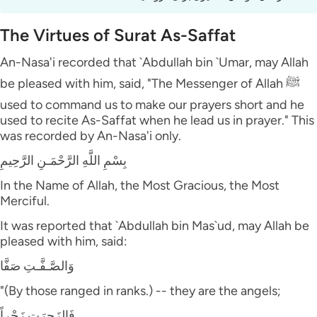
The Virtues of Surat As-Saffat
An-Nasa'i recorded that `Abdullah bin `Umar, may Allah
be pleased with him, said, "The Messenger of Allah ﷺ
used to command us to make our prayers short and he
used to recite As-Saffat when he lead us in prayer." This
was recorded by An-Nasa'i only.
بِسْمِ اللَّهِ الرَّحْمَـنِ الرَّحِيمِ
In the Name of Allah, the Most Gracious, the Most
Merciful.
It was reported that `Abdullah bin Mas`ud, may Allah be
pleased with him, said:
وَالصَّـفَّـتِ صَفَّا
"(By those ranged in ranks.) -- they are the angels;
فَالزَجِرَتِ زَجْراً