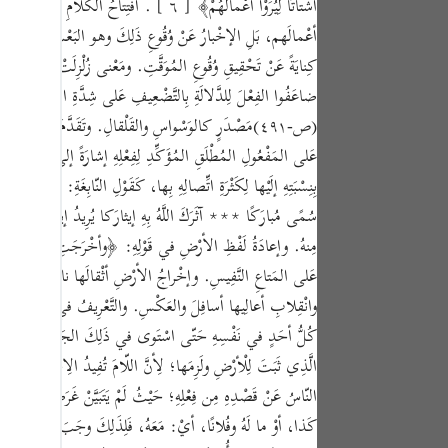
أشْتاتًا لِيُرَوْا أعْمالَهُمْ﴾ [ ٦ ] . افْتِتا
tuguês
أعْمالَهم، بَلِ الإخْبارُ عَنْ وُقُوعِ ذَلِكَ وهو البَعْثُ، ثُمَّ الجَزاءُ، و
усский
كِنايَةً عَنْ تَحْقِيقِ وُقُوعِ المُوَقَّتِ. ومَعْنى زُلْزِلَتْ: حُرِّكَتْ تَحْ
ضاعَفُوا الفِعْلَ لِلدَّلالَةِ بِالتَّضْعِيفِ عَلى شِدَّةِ الفِعْلِ، كَما قال
Shqip
(ص-٤٩١)مَصْدَرٍ كالوَسْواسِ والقَلْقالِ. وتَقَدَّمَ الكَلامُ عَ
ษาไทย
عَلى المَفْعُولِ المُطْلَقِ المُؤَكِّدِ لِفِعْلِهِ إشارَةً إلى هَوْلِ ذَلِك
Türkçe
بِنِسْبَتِهِ إلَيْها لِكَثْرَةِ اتِّصالِهِ بِها، كَقَوْلِ النّابِغَةِ: ؎أ
سُمًى مُبارَكًا ∗∗∗ آثَرَكَ اللَّهُ بِهِ إيثارَكا يُرِيدُ إيثارًا عُرِفْتَ 
اردو
مِنهُ. وإعادَةُ لَفْظِ الأرْضِ في قَوْلِهِ: ﴿وأخْرَجَتِ الأرْضُ أثْقال
体中文
عَلى المَتاعِ النَّفِيسِ. وإخْراجُ الأرْضِ أثْقالَها ناشِئٌ عَنِ انْش
Melayu
وانْقِلابِ أعالِيها أسافِلَ والعَكْسِ. والتَّعْرِيفُ في (الإنْسانِ) ت
spañol
الَّذِي ثَبَتَ لِلْأرْضِ ولَزِمَها؛ لِأنَّ اللّامَ تُفِيدُ الِاخْتِصاصَ، 
swahili
النّاسُ عَنْ قَصْدِهِ مِن فِعْلِهِ؛ حَيْثُ لَمْ يَتَبَيَّنْ غَرَضُهُ مِنهُ، وإن
ng Việt
كَذا، أوْ ما لَهُ وفُلانًا، أيْ: مَعَهُ، فَلِذَلِكَ وجَبَ أنْ يَكُونَ ه