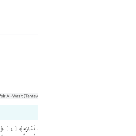
بان
وارد شوید
ه است؟!».
Fr
fsir Al-Wasit (Tantawi)
Tafsir Al-Tabari
Tafseer Al-Baghawi
Tafseer Ja
Ind
I