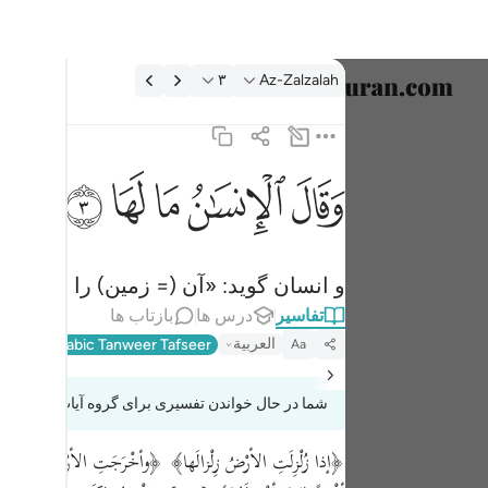
فسیر: Az-Zalzalah ۳:۹۹
۳
Az-Zalzalah
انتخاب ز
English
ﱾ
ﱿ
ﲀ
ﲁ
ﲂ
وقال الانسان ما لها ٣
العربية
وَقَالَ ٱلْإِنسَـٰنُ مَا لَهَا ٣
বাংলা
و انسان گوید: «آن (= زمین) را چه شد
فارسی
تفاسیر
درس ها
بازتاب ها
ançais
العربية
lalayn
Arabic Tanweer Tafseer
Aa
onesia
شما در حال خواندن تفسیری برای گروه آیات 99:1 تا 99:6
taliano
Dutch