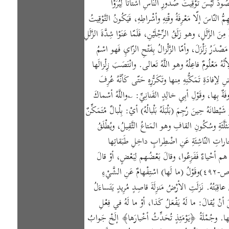
لمَقْصُودُ لَيْسَ تَوْقِيتَ صُدُورِ النّاسِ أشْتاتًا لِيُرَوْا
النّاسَ إلّا مَعْرِفَةُ وقْتِهِ وأشْراطِهِ، فَيَكُونُ التَّوْقِيتُ
لزَّلَلِ، وهو زَلَقُ الرِّجْلَيْنِ، فَلَمّا عَنَوْا شِدَّةَ الزَّلَلِ
صْدَرُ زَلْزَلَ، وأمّا الزَّلْزالُ بِفَتْحِ الزّايِ فَهو اسْمُ
َّهُ مَعْلُومٌ فاعِلُهُ وهو اللَّهُ تَعالى. وانْتَصَبَ زِلْزالَها
فادَةِ تَمَكُّنِهِ مِنها وتَكَرُّرِهِ حَتّى كَأنَّهُ عُرِفَ
َةٌ بِها، وقَوْلِ أبِي خالِدٍ القَنانِيِّ: ؎واللَّهُ أسْماكَ
َهُ حِينَ رُجِمَ (بَلْبَلَهُ بَلْبالُهُ) أيْ: بِلْبالٌ مُتَمَكِّنٌ
َثَةِ وسُكُونِ القافِ وهو المَتاعُ الثَّقِيلُ، ويُطْلَقُ
جاراتِ النّاشِئَةِ عَنِ اضْطِرابٍ داخِلِ طَبَقاتِها
م أحْياءٌ فَفَزِعُوا، وقالَ بَعْضُهم لِبَعْضٍ، أوْ قالَ
كُلُّ أحَدٍ في نَفْسِهِ حَتّى اسْتَوى في ذَلِكَ الجَبانُ والشُّجاعُ، والطّائِشُ والحَكِيمُ، لِأنَّهُ زِلْزالٌ تَجاوَزَ الحَدَّ الَّذِي يَصْبِرُ عَلى مِثْلِهِ الصَّبُورُ. (ص-٤٩٢)وقَوْلُ (ما لَها) اسْتِفْهامٌ عَنِ الشَّيْءِ
بَتُهُ. نَزَلَتِ الأرْضُ مَنزِلَةَ قاصِدٍ مُرِيدٍ يَتَساءَلُ
مِثْلَ أنْ يُقالَ: ما لَهُ يَفْعَلُ كَذا، أوْ ما لَهُ في فِعْلِ
لِها. وجُمْلَةُ ﴿يَوْمَئِذٍ تُحَدِّثُ أخْبارَها﴾ إلَخْ جَوابُ