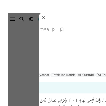
وارد شوید
۳:۹۹
Al-Ta
Al-Qurtubi
Tafsir Ibn Kathir
Tafsir Muyassar
السعدي Al-Sa'di
﴿إذا زُلْزِلَتِ الأرْضُ زِلْزالَها﴾ ﴿وأخْرَجَتِ الأرْضُ أثْقالَها﴾ [ ٢ ] ﴿وقالَ الإنْسانُ ما لَها﴾ [ ٣ ] ﴿يَوْمَئِذٍ تُحَدِّثُ أخْبارَها﴾ [ ٤ ] ﴿بِأنَّ رَبَّكَ أوْحى لَها﴾ [ ٥ ] ﴿يَوْمَئِذٍ يَصْدُرُ النّاسُ