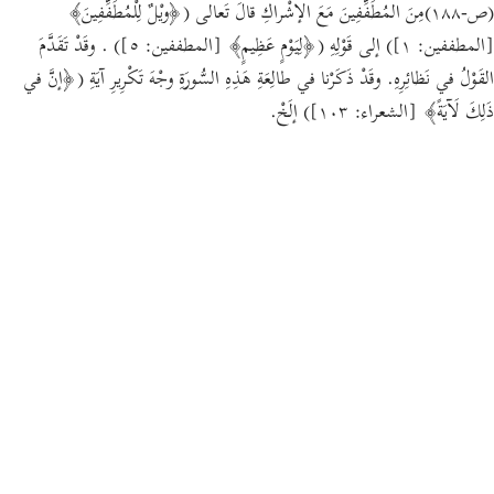
(ص-١٨٨)مِنَ المُطَفِّفِينَ مَعَ الإشْراكِ قالَ تَعالى (﴿ويْلٌ لِلْمُطَفِّفِينَ﴾
[المطففين: ١]) إلى قَوْلِهِ (﴿لِيَوْمٍ عَظِيمٍ﴾ [المطففين: ٥]) . وقَدْ تَقَدَّمَ
القَوْلُ في نَظائِرِهِ. وقَدْ ذَكَرْنا في طالِعَةِ هَذِهِ السُّورَةِ وجْهَ تَكْرِيرِ آيَةِ (﴿إنَّ في
ذَلِكَ لَآيَةً﴾ [الشعراء: ١٠٣]) إلَخْ.