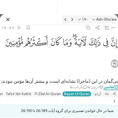
فسیر: Ash-Shu'ara ۱۹۰:۲۶
۱۹۰
Ash-Shu'ara
وارد شوید
۱۹۰:۲۶
ن في ذالك لاية وما كان اكثرهم مومنين ١٩٠
ﱳ
ﱴ
ﱵ
ﱶﱷ
ﱸ
ﱹ
ﱺ
ﱻ
ِنَّ فِى ذَٰلِكَ لَـَٔايَةًۭ ۖ وَمَا كَانَ أَكْثَرُهُم مُّؤْمِنِينَ ١٩٠
ﱼ
بی‌گمان در این (ماجرا) نشانه‌ای است، و بیشتر آن‌ها مؤمن نبودند.
تفاسیر
درس ها
بازتاب ها
اردو
an
Tafsir Ibn Kathir
Fi Zilal Al-Quran
Bayan Ul Quran
Aa
شما در حال خواندن تفسیری برای گروه آیات 26:189 تا 26:190