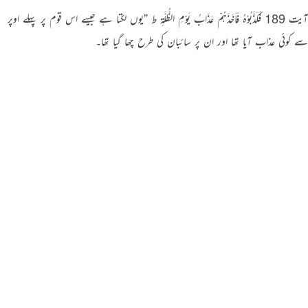
آیت 189 فَکَذَّبُوْہُ فَاَخَذَہُمْ عَذَابُ یَوْمِ الظُّلَّۃِ ط ”یوں لگتا ہے جیسے اس قوم پر پہلے اوپر
سے کوئی عذاب آیا تھا اور ان پر سائبان کی طرح چھا گیا تھا۔