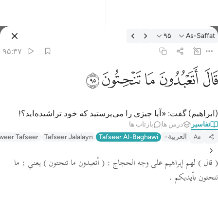
فسیر: As-Saffat ۹۵:۳۷
۹۵
As-Saffat
وارد شوید
۹۵:۳۷
ال اتعبدون ما تنحتون ٩٥
ﲟ
ﲠ
ﲡ
ﲢ
ﲣ
َالَ أَتَعْبُدُونَ مَا تَنْحِتُونَ ٩٥
(ابراهیم) گفت: «آیا چیزی را می‌پرستید که خود تراشیده‌اید؟!
تفاسیر
درس ها
بازتاب ها
العربية
weer Tafseer
Tafseer Jalalayn
Tafseer Al-Baghawi
Aa
( قال )
لهم إبراهيم على وجه الحجاج :
( أتعبدون ما تنحتون )
يعني : ما
تنحتون بأيديكم .