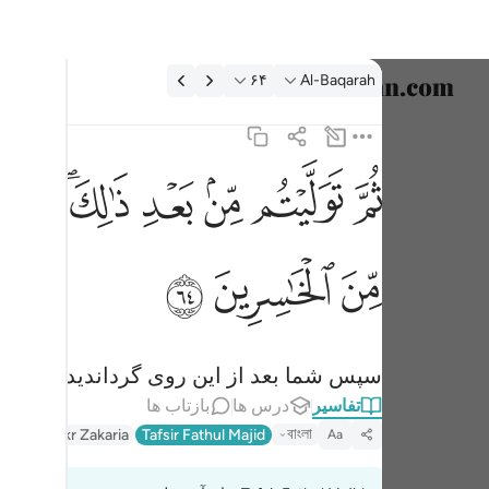
فسیر: Al-Baqarah ۶۴:۲
۶۴
Al-Baqarah
انتخاب ز
English
ﱪ
ﱫ
ﱬ
ﱭ
ﱮﱯ
ﱰ
ثم توليتم من بعد ذالك فلولا فضل الله عليكم ورحمته لكن
العربية
ثُمَّ تَوَلَّيْتُم مِّنۢ بَعْدِ ذَٰلِكَ ۖ فَلَوْلَا فَضْلُ ٱللَّهِ عَلَيْ
বাংলা
ﱶ
ﱷ
ﱸ
فارسی
ançais
onesia
سپس شما بعد از این روی گرداندید، پس اگر 
تفاسیر
درس ها
بازتاب ها
taliano
বাংলা
sir Abu Bakr Zakaria
Tafsir Fathul Majid
Aa
Dutch