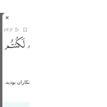
بان
وارد شوید
۶۴:۲
ﱱ
ﱲ
ﱳ
ﱴ
ﱵ
تم من الخاسرين ٦٤
كُمْ وَرَحْمَتُهُۥ لَكُنتُم مِّنَ ٱلْخَـٰسِرِينَ ٦٤
Fr
Ind
فضل و رحمت الله بر شما نبود، از زیانکاران بودید.
I
Tafsir Ahsanul Bayaan
Tafseer Ibn Kathir
Taf