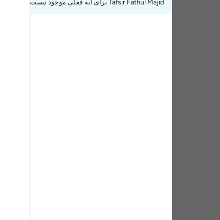
Tafsir Fathul Majid برای آیه فعلی موجود نیست.
tuguês
усский
Shqip
ษาไทย
Türkçe
اردو
体中文
Melayu
spañol
swahili
ng Việt