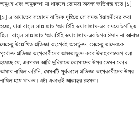
অনুগ্রহ এবং অনুকম্পা না থাকলে তোমরা অবশ্য ক্ষতিগ্রস্ত হতে [১]
[১] এ আয়াতের সম্বোধন বাহ্যিক দৃষ্টিতে সে সমস্ত ইয়াহুদীদের করা
হচ্ছে, যারা রাসূল সাল্লাল্লাহু ‘আলাইহি ওয়াসাল্লাম-এর সময়ে উপস্থিত
ছিল। রাসূল সাল্লাল্লাহু ‘আলাইহি ওয়াসাল্লাম-এর উপর ঈমান না আনাও
যেহেতু উল্লেখিত প্রতিজ্ঞা ভংগেরই অন্তর্ভুক্ত, সেহেতু তাদেরকে
পূর্বোক্ত প্রতিজ্ঞা ভংগকারীদের আওতাভুক্ত করে উদাহরণস্বরূপ বলা
হয়েছে যে, এরপরও আমি দুনিয়াতে তোমাদের উপর তেমন কোন
আযাব নাযিল করিনি, যেমনটি পূর্বকালে প্রতিজ্ঞা ভংগকারীদের উপর
নাযিল হয়ে থাকত। এটা একান্তই আল্লাহ্‌র রহমত।