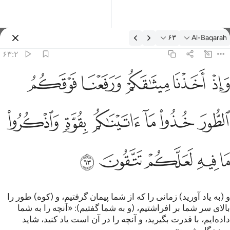
فسیر: Al-Baqarah ۶۳:۲
۶۳
Al-Baqarah
وارد شوید
۶۳:۲
اذ اخذنا ميثاقكم ورفعنا فوقكم الطور خذوا ما اتيناكم بقوة واذكروا ما ف
ﱚ
ﱛ
ﱜ
ﱝ
ﱞ
َإِذْ أَخَذْنَا مِيثَـٰقَكُمْ وَرَفَعْنَا فَوْقَكُمُ ٱلطُّورَ خُذُوا۟ مَآ ءَاتَيْنَـٰكُم بِقُوَّةٍۢ وَٱذْ
ﱟ
ﱠ
ﱡ
ﱢ
ﱣ
ﱤ
ﱥ
ﱦ
ﱧ
ﱨ
ﱩ
و (به یاد آورید) زمانی را که از شما پیمان گرفتیم، و (کوه) طور را
بالای سر شما بر افراشتیم، (و به شما گفتیم): «آنچه را به شما
داده‌ایم، با قدرت بگیرید، و آنچه را در آن است یاد کنید، شاید