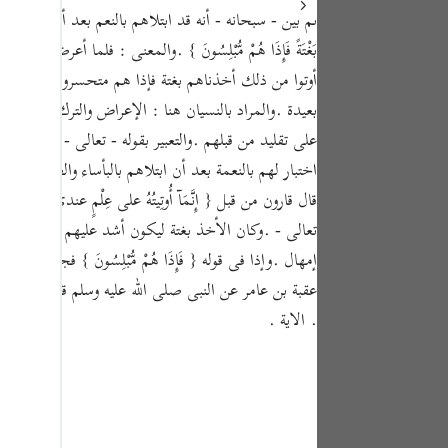
tuguês
ثم بين - سبحانه - أنه قد ابتلاهم بالنعم بعد أن عالجهم بالشدائد فلم ي
بَغْتَةً فَإِذَا هُمْ مُّبْلِسُونَ } .والمعنى : فلما أعر
усский
أوتوا من ذلك أخذناهم بغتة فإذا هم متحسرون يائسون من ا
Shqip
بعيدة .والمراد بالنسيان هنا : الإعراض والترك . أى :
ษาไทย
على تقليد من قبلهم .والتعبير بقوله - تعالى - { فَتَحْنَا ع
اختبار لهم بالنعمة بعد أن ابتلاهم بالبأساء والضراء .و
Türkçe
قال قارون من قبل { إِنَّمَآ أُوتِيتُهُ على عِلْمٍ عندي } 
اردو
تعالى - .وكان الأخذ بغتة ليكون أشد عليهم وأفظع هو
体中文
إمهال .وإذا فى قوله { فَإِذَا هُمْ مُّبْلِسُونَ } فجائ
عقبة بن عامر عن النبى صلى الله عليه وسلم قال : " وإذا رأيت
Melayu
. الاية .
spañol
swahili
ng Việt