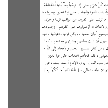
لِّ شَيْءٍ حتى إِذَا فَرِحُواْ بِمَآ أوتوا أَخَذْنَاهُمْ
 وأسباب القوة والجاه . حتى إذا اغتروا وبطروا بما
بيان ما ترتب على كفرهم من عواقب قريبة وأخرى
ار والاتعاظ به لإصرارهم على كفرهم ، وجمودهم
ارها بجميع ألوان نعمها ، وبكل قوتها وإغرائها ، فهو
نهم يحسبون أن ذلك بعلمهم وقدرتهم وحدهم ، كما
ذلك ، بل كانوا ينسبون الخلق والإيجاد إلى الله -
بغوتين ، فقد فجأهم العذاب على غرة بدون
زل به من سوء الحال .روى الإمام أحمد بسنده عن
تعالى - { فَلَمَّا نَسُواْ مَا ذُكِّرُواْ بِهِ } .