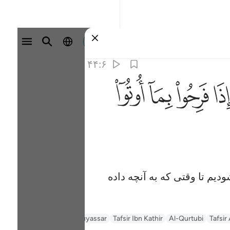
وارد شوید
۴۴:۶
ﳓ
ﳔ
ﳕ
دیم تا وقتی که به آنچه داده
Tafsir
Al-Qurtubi
Tafsir Ibn Kathir
Tafsir Muyassar
السعدي Al-Sa'di