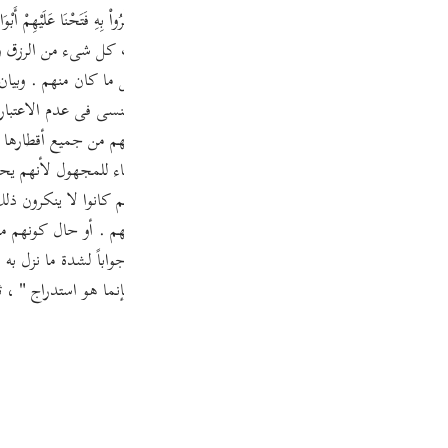
Por
رتدعوا فقال - تعالى - :{ فَلَمَّا نَسُواْ مَا ذُكِّرُواْ بِهِ فَتَحْنَا عَلَيْهِمْ أَبْوَابَ كُ
ضوا عن النذر والعظات التى وجهها إليهم الرسل ، فتحنا عليهم أبواب كل شىء من الرزق
р
لنجاة .ولفاء فى قوله - تعالى - { فَلَمَّا نَسُواْ } لتفصيل ما كان منهم . و
 تركوا الإهتداء بما جاء به الرسل حتى نسوه أو جعلوه كالمنسى فى عدم الاعتب
ภา
َلَيْهِمْ أَبْوَابَ كُلِّ شَيْءٍ } يرسم صورة بليغة لإقبال الدنيا عليهم من جميع أقط
عبر - سبحانه - عن إعطائهم النعمة بقوله : { بِمَآ أوتوا } بالبناء للمجهول لأ
وأضاف - سبحانه - الأخذ إلى ذاته فى قوله { أَخَذْنَاهُمْ } لأنهم كانوا لا ينكرون 
لا ، أى أخذناهم بعذاب الاستئصال حال كوننا مباغتين لهم . أو حال كونهم م
简
ية ، والمبلس : الباهت الحزين البائس من الخير ، الذى لا يحير جواباً لشدة ما ن
 الله يعطى العبد من الدنيا على معاصيه ما يحب فإنما هو استدراج " ، ثم تلا قوله - 
E
Ki
Tiế