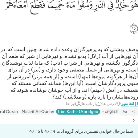
ﲜ
ﲝ
ﲞ
ﲟ
ﲠ
ﲡ
ﲢ
ﲣ
ﲤ
ﲥ
وصف بهشتی که به پرهیزگاران وعده داده شده، چنین است که: در
آن نهرهایی از آب (زلال) بد‌بو نشده، و نهر‌هایی از شیر که طعم آن
دگرگون نگشته، و نهرهایی از شراب (ناب) که مایۀ لذت نوشندگان
است، و نهرهایی از عسل مصفی وجود دارد، و (نیز) در آن برای
آن‌ها از هرگونه میوه‌ها (مهیا) است، و (از همه برتر) آمرزشی از
سوی پروردگارشان است. (آیا این‌ها) همانند کسانی هستند که
همیشه در آتش (جهنم) اند، و از آب جوشان نوشانده شوند که
روده‌هایشان را پاره پاره (و متلاشی) کند؟
تفاسیر
درس ها
بازتاب ها
قیراط
English
irul Quran
Ma'arif Al-Qur'an
Ibn Kathir (Abridged)
Aa
شما در حال خواندن تفسیری برای گروه آیات 47:14 تا 47:15