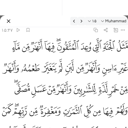
فسیر: Muhammad ۱۵:۴۷
۱۵
Muhammad
وارد شوید
۱۵:۴۷
ثل الجنة التي وعد المتقون فيها انهار من ماء غير اسن وانهار من لب
ﱶ
ﱷ
ﱸ
ﱹ
ﱺﱻ
ﱼ
ﱽ
ﱾ
ﱿ
َّثَلُ ٱلْجَنَّةِ ٱلَّتِى وُعِدَ ٱلْمُتَّقُونَ ۖ فِيهَآ أَنْهَـٰرٌۭ مِّن مَّآءٍ غَيْرِ ءَاسِنٍۢ
ﲀ
ﲁ
ﲂ
ﲃ
ﲄ
ﲅ
ﲆ
ﲇ
ﲈ
ﲉ
ﲊ
ﲋ
ﲌ
ﲍ
ﲎ
ﲏ
ﲐﲑ
ﲒ
ﲓ
ﲔ
ﲕ
ﲖ
ﲗ
ﲘ
ﲙﲚ
ﲛ