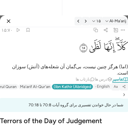
فسیر: Al-Ma'arij ۱۵:۷۰
۱۵
Al-Ma'arij
وارد شوید
۱۵:۷۰
لا انها لظى ١٥
ﱚﱛ
ﱜ
ﱝ
ﱞ
َلَّآ ۖ إِنَّهَا لَظَىٰ ١٥
(اما) هرگز چنین نیست، بی‌گمان آن شعله‌های (آتش) سوزان
است.
تفاسیر
درس ها
بازتاب ها
English
irul Quran
Ma'arif Al-Qur'an
Ibn Kathir (Abridged)
Aa
شما در حال خواندن تفسیری برای گروه آیات 70:8 تا 70:18
Terrors of the Day of Judgement