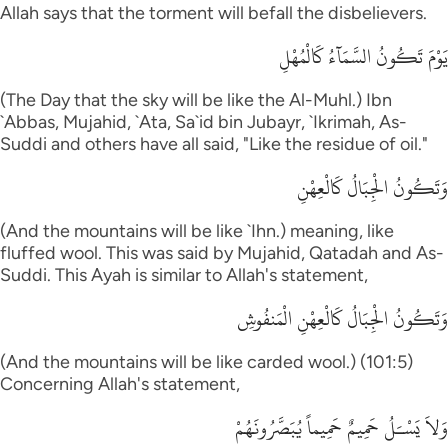
Allah says that the torment will befall the disbelievers.
يَوْمَ تَكُونُ السَّمَآءُ كَالْمُهْلِ
(The Day that the sky will be like the Al-Muhl.) Ibn
`Abbas, Mujahid, `Ata, Sa`id bin Jubayr, `Ikrimah, As-
Suddi and others have all said, "Like the residue of oil."
وَتَكُونُ الْجِبَالُ كَالْعِهْنِ
(And the mountains will be like `Ihn.) meaning, like
fluffed wool. This was said by Mujahid, Qatadah and As-
Suddi. This Ayah is similar to Allah's statement,
وَتَكُونُ الْجِبَالُ كَالْعِهْنِ الْمَنفُوشِ
(And the mountains will be like carded wool.) (101:5)
Concerning Allah's statement,
وَلاَ يَسْـَلُ حَمِيمٌ حَمِيماً يُبَصَّرُونَهُمْ