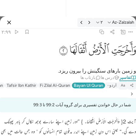
فسیر: Az-Zalzalah ۲:۹۹
۲
Az-Zalzalah
وارد شوید
۲:۹۹
اخرجت الارض اثقالها ٢
ﱺ
ﱻ
ﱼ
ﱽ
َأَخْرَجَتِ ٱلْأَرْضُ أَثْقَالَهَا ٢
و زمین بار‌های سنگینش را بیرون ریزد.
تفاسیر
درس ها
بازتاب ها
اردو
an
Tafsir Ibn Kathir
Fi Zilal Al-Quran
Bayan Ul Quran
Aa
شما در حال خواندن تفسیری برای گروه آیات 99:2 تا 99:3
آیت 2{ وَاَخْرَجَتِ الْاَرْضُ اَثْقَالَہَا۔ } ”اور زمین اپنے سارے بوجھ نکال کر باہر پھینک
دے گی۔“ یعنی اس دن زمین اپنے اندر مدفون تمام انسانوں کو ‘ وہ جس حالت میں بھی