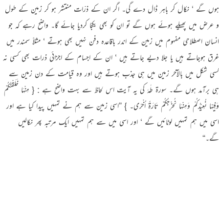
ہوں گے ‘ نکال کر باہر ڈال دے گی۔ اگر ان کے ذرّات منتشر ہو کر زمین کے طول
و عرض میں پھیلے ہوئے ہوں گے تو ان کو بھی یکجا کردیا جائے گا۔ واضح رہے کہ جو
انسان اصطلاحی مفہوم میں زمین کے اندر باقاعدہ دفن نہیں بھی ہوتے ‘ مثلاً سمندر میں
غرق ہوجاتے ہیں یا جلا دیے جاتے ہیں ‘ ان کے اجسام کے اجزائی ذرات بھی کسی نہ
کسی شکل میں بالآخر زمین میں ہی جذب ہوتے ہیں اور وہ قیامت کے دن زمین سے
ہی برآمد ہوں گے۔ سورة طٰہٰ کی یہ آیت اس لحاظ سے بہت واضح ہے : { مِنْہَا خَلَقْنٰـکُمْ
وَفِیْہَا نُعِیْدُکُمْ وَمِنْہَا نُخْرِجُکُمْ تَارَۃً اُخْرٰی۔ } ”اسی زمین سے ہم نے تمہیں پیدا کیا ہے اور
اسی میں ہم تمہیں لوٹائیں گے ‘ اور اسی میں سے ہم تمہیں ایک مرتبہ پھر نکالیں
گے۔“