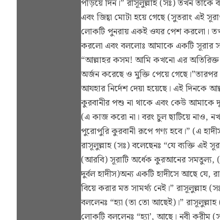
পড়িয়ে দিন।” রাসূলুল্লাহ (সঃ) তখন তাকে 
এবং জিহ্বা মোটা হয়ে গেছে (সুতরাং এই সূ
লোকটি পুনরায় একই ওযর পেশ করলো। তখন 
করলো এবং বললোঃ আমাকে একটি সূরার সবক
“আল্লাহর কসম! আমি কখনো এর অতিরিক্ত
অর্জন করেছে ও মুক্তি পেয়ে গেছে।”তার
আযহার নির্দেশ দেয়া হয়েছে। এই দিনকে 
কুরবানীর পশু না থাকে এবং কেউ আমাকে দু
(এ কাজ করো না। বরং চুল ছাটিয়ে নাও, ন
পুরোপুরি কুরবানী রূপে গণ্য হবে।” (এ হা
রাসূলুল্লাহ (সঃ) বলেছেনঃ “যে ব্যক্তি এই 
(আরবি) সূরাটি অর্ধেক কুরআনের সমতুল্য, 
দুর্বল হাদীস)অন্য একটি হাদীসে আছে যে, র
বিয়ে করার মত সামর্থ্য নেই।” রাসূলুল্ল
বললেনঃ “হ্যা (তা তো আছেই)।” রাসূলুল্
লোকটি বললেনঃ “হ্যা’, আছে। নবী করীম 