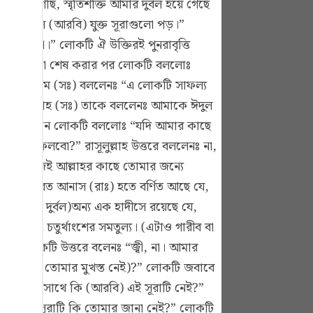
য়ে গেছি, স্মৃতিশক্তি আমার দুর্বল হয়ে গেছে
tuguês
ছা, তাহলে (আরবি) যুক্ত সূরাগুলো পড়।”
усский
াঠ করো।” লোকটি ঐ উক্তিরই পুনরাবৃত্তি
রালেন। পড়া শেষ করার পর লোকটি বললোঃ
Shqip
 নবী করীম (সঃ) বললেনঃ “এ লোকটি সাফল্য
ษาไทย
 রাসূলুল্লাহ (সঃ) তাকে বললেনঃ আমাকে ঈদুল
Türkçe
েন।" একথা শুনে লোকটি বললোঃ “যদি আমার কাছে
করে ফেলবো?” রাসূলুল্লাহ উত্তরে বললেনঃ না,
اردو
রো, এ কাজই আল্লাহর কাছে তোমার জন্যে
体中文
মিযীতে হযরত আনাস (রাঃ) হতে বর্ণিত আছে যে,
গারীব বা দুর্বল)অন্য এক হাদীসে রয়েছে যে,
Melayu
নের এক চতুর্থাংশের সমতুল্য। (এটাও গারীব বা
spañol
েছো?” লোকটি উত্তরে বলেনঃ “জ্বী, না। আমার
swahili
এ সূরাটি কি তোমার মুখস্ত নেই)?” লোকটি জবাবে
 “তোমার সাথে কি (আরবি) এই সূরাটি নেই?”
ng Việt
বি) “এ সূরাটি কি তোমার জানা নেই?” লোকটি