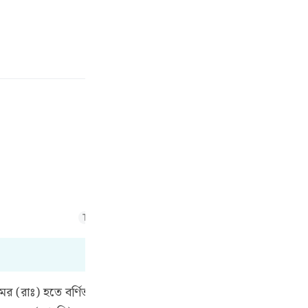
بان
وارد شوید
Fr
Tafsir Ahsanul Bayaan
Tafsir Abu Bakr Zakaria
Tafs
Ind
I
র (রাঃ) হতে বর্ণিত আছে যে, একটি লোক রাসূলুল্লাহ (সঃ) এর কাছ