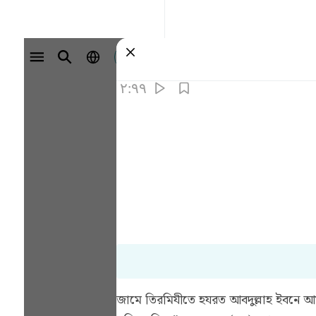
وارد شوید
۲:۹۹
জামে তিরমিযীতে হযরত আবদুল্লাহ ইবনে আম