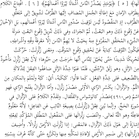
لَها﴾ [ ٥ ] ﴿يَوْمَئِذٍ يَصْدُرُ النّاسُ أشْتاتًا لِيُرَوْا أعْمالَهُمْ﴾ [ ٦ ] . افْتِتاحُ الكَلامِ
بِظَرْفِ الزَّمانِ مَعَ إطالَةِ الجُمَلِ المُضافِ إلَيْها الظَّرْفُ تَشْوِيقٌ إلى مُتَعَلِّقِ
الظَّرْفِ، إذِ المَقْصُودُ لَيْسَ تَوْقِيتَ صُدُورِ النّاسِ أشْتاتًا لِيُرَوْا أعْمالَهم، بَلِ الإخْبارُ
عَنْ وُقُوعِ ذَلِكَ وهو البَعْثُ، ثُمَّ الجَزاءُ، وفي ذَلِكَ تَنْزِيلُ وُقُوعِ البَعْثِ مَنزِلَةَ
الشَّيْءِ المُحَقَّقِ المَفْرُوغِ مِنهُ بِحَيْثُ لا يُهِمُّ النّاسَ إلّا مَعْرِفَةُ وقْتِهِ وأشْراطِهِ،
فَيَكُونُ التَّوْقِيتُ كِنايَةً عَنْ تَحْقِيقِ وُقُوعِ المُوَقَّتِ. ومَعْنى زُلْزِلَتْ: حُرِّكَتْ
تَحْرِيكًا شَدِيدًا حَتّى يُخَيَّلَ لِلنّاسِ أنَّها خَرَجَتْ مِن حَيِّزِها؛ لِأنَّ فِعْلَ زُلْزِلَ مَأْخُوذٌ
مِنَ الزَّلَلِ، وهو زَلَقُ الرِّجْلَيْنِ، فَلَمّا عَنَوْا شِدَّةَ الزَّلَلِ ضاعَفُوا الفِعْلَ لِلدَّلالَةِ
بِالتَّضْعِيفِ عَلى شِدَّةِ الفِعْلِ، كَما قالُوا: كَبْكَبَهُ، أيْ: كَبَّهُ ولَمْلَمَ بِالمَكانِ مِنَ
اللَّمِّ. والزِّلْزالُ: بِكَسْرِ الزّايِ الأوْلى مَصْدَرُ زَلْزَلَ، وأمّا الزَّلْزالُ بِفَتْحِ الزّايِ فَهو
اسْمُ (ص-٤٩١)مَصْدَرٍ كالوَسْواسِ والقَلْقالِ. وتَقَدَّمَ الكَلامُ عَلى الزِّلْزالِ في
سُورَةِ الحَجِّ. وإنَّما بُنِيَ فِعْلُ (زُلْزِلَتْ) بِصِيغَةِ النّائِبِ عَنِ الفاعِلِ؛ لِأنَّهُ مَعْلُومٌ
فاعِلُهُ وهو اللَّهُ تَعالى. وانْتَصَبَ زِلْزالَها عَلى المَفْعُولِ المُطْلَقِ المُؤَكِّدِ لِفِعْلِهِ
إشارَةً إلى هَوْلِ ذَلِكَ الزِّلْزالِ، فالمَعْنى: إذا زُلْزِلَتِ الأرْضُ زِلْزالًا. وأُضِيفَ
(زِلْزالَها) إلى ضَمِيرِ الأرْضِ لِإفادَةِ تَمَكُّنِهِ مِنها وتَكَرُّرِهِ حَتّى كَأنَّهُ عُرِفَ بِنِسْبَتِهِ