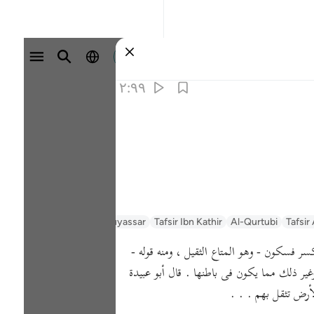
وارد شوید
۲:۹۹
Tafsir
Al-Qurtubi
Tafsir Ibn Kathir
Tafsir Muyassar
السعدي Al-Sa'di
 بكسر فسكون - وهو المتاع الثقيل ، ومنه قوله -
 وكنوز وغير ذلك مما يكون فى باطنها . قال أبو عبيدة
أرض تثقل بهم . . .