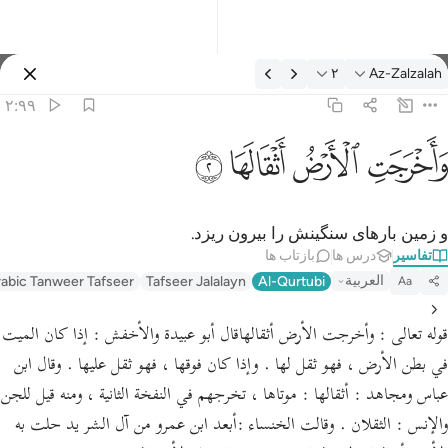
فسیر: Az-Zalzalah ۲:۹۹
۲
Az-Zalzalah
وارد شوید
۲:۹۹
اخرجت الارض اثقالها ٢
ﱺ
ﱻ
ﱼ
ﱽ
َأَخْرَجَتِ ٱلْأَرْضُ أَثْقَالَهَا ٢
و زمین بار‌های سنگینش را بیرون ریزد.
تفاسیر
درس ها
بازتاب ها
العربية
abic Tanweer Tafseer
Tafseer Jalalayn
Al-Qurtubi
Aa
قوله تعالى : وأخرجت الأرض أثقالهاقال أبو عبيدة والأخفش : إذا كان الميت
في بطن الأرض ، فهو ثقل لها . وإذا كان فوقها ، فهو ثقل عليها . وقال ابن
عباس ومجاهد : أثقالها : موتاها ، تخرجهم في النفخة الثانية ، ومنه قيل للجن
والإنس : الثقلان . وقالت الخنساء :أبعد ابن عمرو من آل الشر يد حلت به