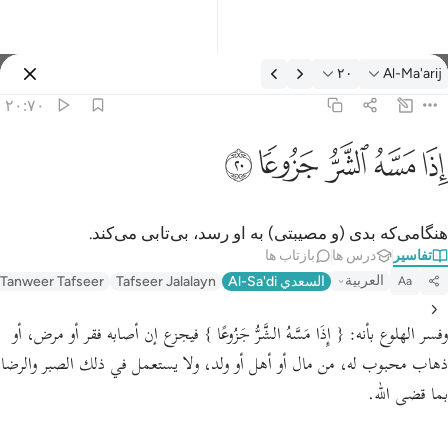
فسیر: Al-Ma'arij ۲۰:۷۰
۲۰
Al-Ma'arij
وارد شوید
۲۰:۷۰
ذا مسه الشر جزوعا ٢٠
ﱰ
ﱱ
ﱲ
ﱳ
ﱴ
ِذَا مَسَّهُ ٱلشَّرُّ جَزُوعًۭا ٢٠
هنگامی‌که بدی (و مصیبتی) به او رسد، بی‌تابی می‌کند.
تفاسیر
درس ها
بازتاب ها
العربية
السعدي Al-Sa'di
Tafseer Jalalayn
 Tanweer Tafseer
Aa
وفسر الهلوع بأنه:
{ إِذَا مَسَّهُ الشَّرُّ جَزُوعًا }
فيجزع إن أصابه فقر أو مرض، أو
ذهاب محبوب له، من مال أو أهل أو ولد، ولا يستعمل في ذلك الصبر والرضا
بما قضى الله.