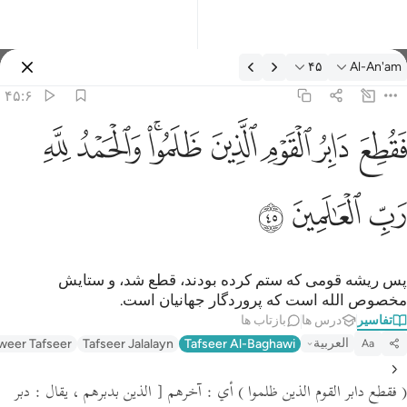
فسیر: Al-An'am ۴۵:۶
۴۵
Al-An'am
وارد شوید
۴۵:۶
قطع دابر القوم الذين ظلموا والحمد لله رب العالمين ٤٥
ﱁ
ﱂ
ﱃ
ﱄ
ﱅﱆ
ﱇ
ﱈ
َقُطِعَ دَابِرُ ٱلْقَوْمِ ٱلَّذِينَ ظَلَمُوا۟ ۚ وَٱلْحَمْدُ لِلَّهِ رَبِّ ٱلْعَـٰلَمِي
ﱉ
ﱊ
ﱋ
پس ریشه قومی که ستم کرده بودند، قطع شد، و ستایش
مخصوص الله است که پروردگار جهانیان است.
تفاسیر
درس ها
بازتاب ها
العربية
weer Tafseer
Tafseer Jalalayn
Tafseer Al-Baghawi
Aa
( فقطع دابر القوم الذين ظلموا )
أي : آخرهم
[ الذين بدبرهم ،
يقال :
دبر