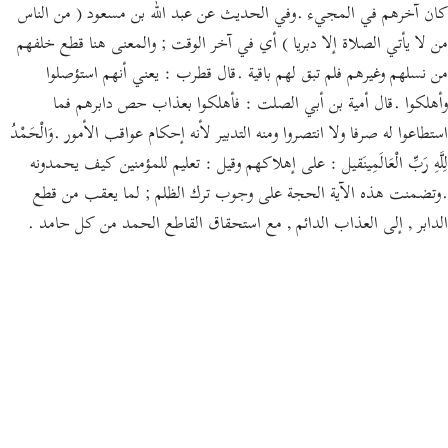
كان آخرهم في المجيء .وفي الحديث عن عبد الله بن مسعود ( من الناس
من لا يأتي الصلاة إلا دبريا ) أي في آخر الوقت ; والمعنى هنا قطع خلفهم
من نسلهم وغيرهم فلم تبق لهم باقية .قال قطرب : يعني أنهم استؤصلوا
وأهلكوا .قال أمية بن أبي الصلت : فأهلكوا بعذاب حص دابرهم فما
استطاعوا له صرفا ولا انتصروا ومنه التدبير لأنه إحكام عواقب الأمور .وَالْحَمْدُ
لِلَّهِ رَبِّ الْعَالَمِينَقيل : على إهلاكهم وقيل : تعليم للمؤمنين كيف يحمدونه
.وتضمنت هذه الآية الحجة على وجوب ترك الظلم ; لما يعقب من قطع
الدابر , إلى العذاب الدائم , مع استحقاق القاطع الحمد من كل حامد .