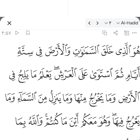
فسیر: Al-Hadid ۴:۵۷
۴
Al-Hadid
وارد شوید
۴:۵۷
و الذي خلق السماوات والارض في ستة ايام ثم استوى على العرش يعلم م
ﱁ
ﱂ
ﱃ
ﱄ
ﱅ
ﱆ
ﱇ
ُوَ ٱلَّذِى خَلَقَ ٱلسَّمَـٰوَٰتِ وَٱلْأَرْضَ فِى سِتَّةِ أَيَّامٍۢ ثُمَّ ٱسْتَوَىٰ عَلَى ٱلْعَرْشِ
ﱈ
ﱉ
ﱊ
ﱋ
ﱌﱍ
ﱎ
ﱏ
ﱐ
ﱑ
ﱒ
ﱓ
ﱔ
ﱕ
ﱖ
ﱗ
ﱘ
ﱙ
ﱚ
ﱛ
ﱜﱝ
ﱞ
ﱟ
ﱠ
ﱡ
ﱢﱣ
ﱤ
ﱥ