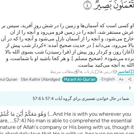
ﱦ
ﱧ
ﱨ
او کسی است که آسمان‌ها و زمین را در شش روز آفرید، سپس بر
عرش مستقر شد، آنچه را در زمین فرو می‌رود و آنچه را از ان
خارج می‌شود، و آنچه را از آسمان نازل می‌شود و آنچه را که در آن
بالا می‌رود، می‌داند [ در حدیث صحیح آمده: «کردار شب پیش از
(آغاز) روز، و کردار روز پیش از (فرا رسیدن) شب بسوی الله بالا
برده می‌شود». (صحیح مسلم .]. و هر کجا باشید او با شماست، و
الله به آنچه می‌کنید بیناست.
تفاسیر
درس ها
بازتاب ها
مطالب مرتبط
English
irul Quran
Ibn Kathir (Abridged)
Ma'arif Al-Qur'an
Aa
شما در حال خواندن تفسیری برای گروه آیات 57:4 تا 57:6
وَهُوَ مَعَكُمْ أَيْنَ مَا كُنتُمْ (...And He is with you wherever you
are, ...57:4) No man is able to comprehend the essential
nature of Allah's company or His being with us, though it
is absolutely true that He is with us, because no man can