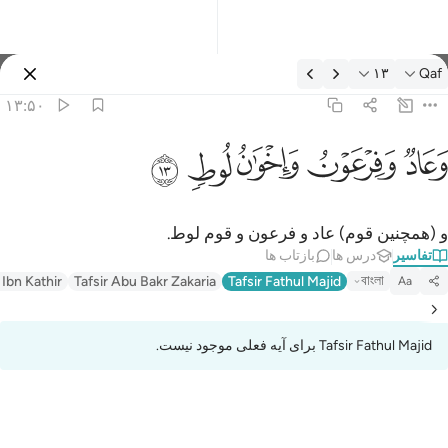
فسیر: Qaf ۱۳:۵۰
۱۳
Qaf
وارد شوید
۱۳:۵۰
عاد وفرعون واخوان لوط ١٣
ﲳ
ﲴ
ﲵ
ﲶ
ﲷ
َعَادٌۭ وَفِرْعَوْنُ وَإِخْوَٰنُ لُوطٍۢ ١٣
و (همچنین قوم) عاد و فرعون و قوم لوط.
تفاسیر
درس ها
بازتاب ها
বাংলা
 Ibn Kathir
Tafsir Abu Bakr Zakaria
Tafsir Fathul Majid
Aa
Tafsir Fathul Majid برای آیه فعلی موجود نیست.