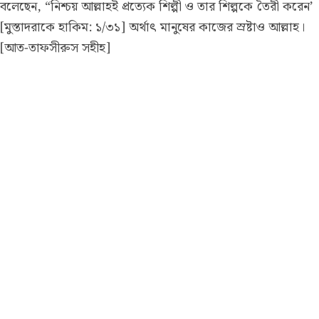
বলেছেন, “নিশ্চয় আল্লাহই প্রত্যেক শিল্পী ও তার শিল্পকে তৈরী করেন’
[মুস্তাদরাকে হাকিম: ১/৩১] অর্থাৎ মানুষের কাজের স্রষ্টাও আল্লাহ।
[আত-তাফসীরুস সহীহ]