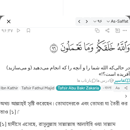
فسیر: As-Saffat ۹۶:۳۷
۹۶
As-Saffat
وارد شوید
۹۶:۳۷
الله خلقكم وما تعملون ٩٦
ﲤ
ﲥ
ﲦ
ﲧ
ﲨ
َٱللَّهُ خَلَقَكُمْ وَمَا تَعْمَلُونَ ٩٦
در حالی‌که الله شما را و آنچه را که انجام می‌دهید (و می‌سازید)
آفریده است؟!»
تفاسیر
درس ها
بازتاب ها
বাংলা
 Ibn Kathir
Tafsir Fathul Majid
Tafsir Abu Bakr Zakaria
Aa
অথচ আল্লাহ্ই সৃষ্টি করেছেন। তোমাদেরকে এবং তোমরা যা তৈরী কর
তাও [১]।'
[১] হাদীসে এসেছে, রাসূলুল্লাহ সাল্লাল্লাহু আলাইহি ওয়া সাল্লাম