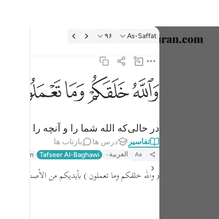
فسیر: As-Saffat ۹۶:۳۷
۹۶
As-Saffat
انتخاب ز
English
ﲤ
ﲥ
ﲦ
ﲧ
ﲨ
والله خلقكم وما تعملون ٩٦
العربية
وَٱللَّهُ خَلَقَكُمْ وَمَا تَعْمَلُونَ ٩٦
বাংলা
در حالی‌که الله شما را و آنچه را که انج
فارسی
تفاسیر
درس ها
بازتاب ها
ançais
العربية
eer Jalalayn
Tafseer Al-Baghawi
Aa
onesia
( والله خلقكم وما تعملون )
بأيديكم من الأصنام ، وفيه دلي
taliano
Dutch