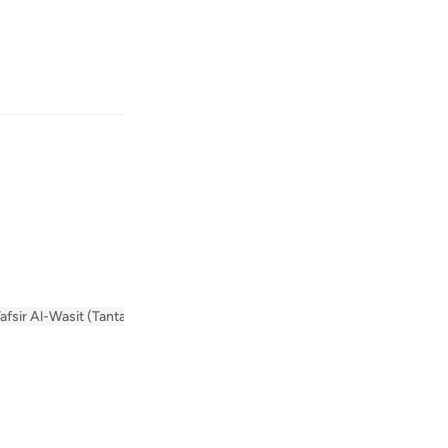
بان
وارد شوید
ام می‌دهید (و می‌سازید) آفریده است؟!»
Fr
afsir Al-Wasit (Tantawi)
Tafsir Al-Tabari
Arabic Tanweer Tafseer
Tafs
Ind
ل على أن أفعال العباد مخلوقة لله تعالى .
I