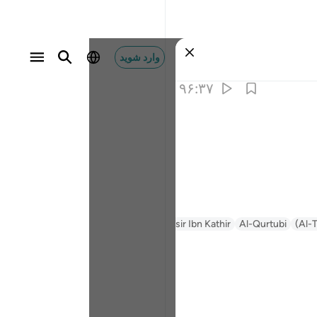
وارد شوید
۹۶:۳۷
Al-T
Al-Qurtubi
Tafsir Ibn Kathir
Tafsir Muyassar
السعدي Al-Sa'di