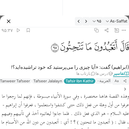
فسیر: As-Saffat ۹۵:۳۷
۹۵
As-Saffat
وارد شوید
۹۵:۳۷
ال اتعبدون ما تنحتون ٩٥
ﲟ
ﲠ
ﲡ
ﲢ
ﲣ
َالَ أَتَعْبُدُونَ مَا تَنْحِتُونَ ٩٥
(ابراهیم) گفت: «آیا چیزی را می‌پرستید که خود تراشیده‌اید؟!
تفاسیر
درس ها
بازتاب ها
العربية
 Tanweer Tafseer
Tafseer Jalalayn
Tafsir Ibn Kathir
Aa
وهذه القصة هاهنا مختصرة ، وفي سورة الأنبياء مبسوطة ، فإنهم لما رجعوا ما
عرفوا من أول وهلة من فعل ذلك حتى كشفوا واستعلموا ، فعرفوا أن إبراهيم -
عليه السلام - هو الذي فعل ذلك . فلما جاءوا ليعاتبوه أخذ في تأنيبهم وعيبهم
،
فقال :
( أتعبدون ما تنحتون )
؟
! أي :
أتعبدون من دون الله من الأصنام ما