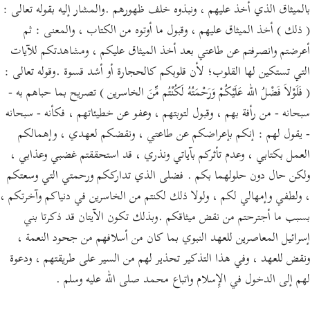
بالميثاق الذي أخذ عليهم ، ونبذوه خلف ظهورهم .والمشار إليه بقوله تعالى :
( ذلك ) أخذ الميثاق عليهم ، وقبول ما أوتوه من الكتاب ، والمعنى : ثم
أعرضتم وانصرفتم عن طاعتي بعد أخذ الميثاق عليكم ، ومشاهدتكم للآيات
التي تستكين لها القلوب؛ لأن قلوبكم كالحجارة أو أشد قسوة .وقوله تعالى :
( فَلَوْلاَ فَضْلُ الله عَلَيْكُمْ وَرَحْمَتُهُ لَكُنْتُم مِّنَ الخاسرين ) تصريح بما حباهم به -
سبحانه - من رأفة بهم ، وقبول لتوبتهم ، وعفو عن خطيئاتهم ، فكأنه - سبحانه
- يقول لهم : إنكم بإعراضكم عن طاعتي ، ونقضكم لعهدي ، وإهمالكم
العمل بكتابي ، وعدم تأثركم بآياتي ونذري ، قد استحققتم غضبي وعذابي ،
ولكن حال دون حلولهما بكم . فضلى الذي تدارككم ورحمتي التي وسعتكم
، ولطفي وإمهالي لكم ، ولولا ذلك لكنتم من الخاسرين في دنياكم وآخرتكم ،
بسبب ما أجترحتم من نقض ميثاقكم .وبذلك تكون الآيتان قد ذكرتا بني
إسرائيل المعاصرين للعهد النبوي بما كان من أسلافهم من جحود النعمة ،
ونقض للعهد ، وفي هذا التذكير تحذير لهم من السير على طريقتهم ، ودعوة
لهم إلى الدخول في الإِسلام واتباع محمد صلى الله عليه وسلم .